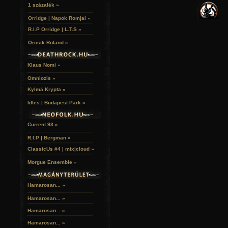
VERSEK
TEMETŐKULTÚRA:
RELIKVIÁK
HELYEK
1 százalék »
HALÁLTÁNC
Szöveges leírással ellátott fotósorozatok hazai és külföldi teme
Orridge | Napok Romjai »
Link:
Temetők a Gothic.hu-n
R.I.P Orridge | L.T.S »
Orcsik Roland »
LAKÁSKULTS:
Ha úgy érzed, egyedi a lakásbelsőd, szobád.
Klaus Nomi »
Link:
Lakáskults a Gothic.hu-n
Omniozis »
Ha a fenti témák valamelyikéhez kedvet és tehetsé
Kylmä Krypta »
vedd fel a kapcsolatot a Gothic.hu szerkesztőivel
menüpont). A részleteket személyes levelez
Idles | Budapest Park »
megbeszéljük.
Current 93 »
R.I.P | Bergman »
ClassicUs #4 | mix|cloud »
Morgue Ensemble »
Hamarosan... »
Hamarosan...
»
Hamarosan...
»
Hamarosan...
»