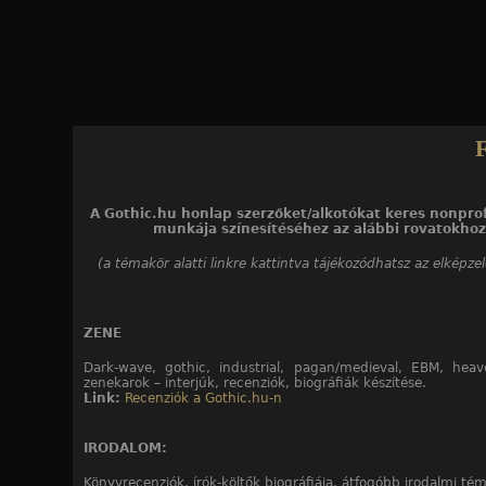
Jump to navigation
A Gothic.hu honlap szerzőket/alkotókat keres nonprof
munkája színesítéséhez az alábbi rovatokhoz
(a témakör alatti linkre kattintva tájékozódhatsz az elképze
ZENE
Dark-wave, gothic, industrial, pagan/medieval, EBM, heav
zenekarok – interjúk, recenziók, biográfiák készítése.
Link:
Recenziók a Gothic.hu-n
IRODALOM:
Könyvrecenziók, írók-költők biográfiája, átfogóbb irodalmi té