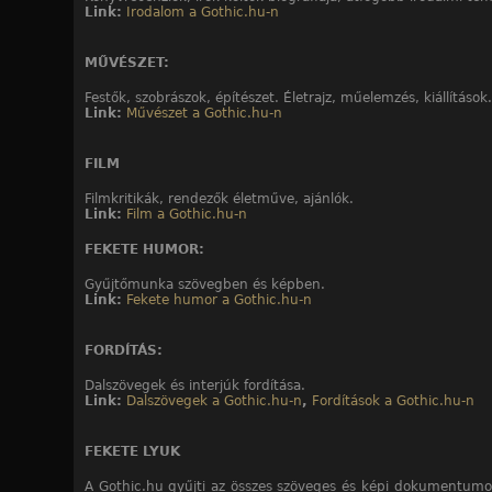
Link:
Irodalom a Gothic.hu-n
MŰVÉSZET:
Festők, szobrászok, építészet. Életrajz, műelemzés, kiállítások.
Link:
Művészet a Gothic.hu-n
FILM
Filmkritikák, rendezők életműve, ajánlók.
Link:
Film a Gothic.hu-n
FEKETE HUMOR:
Gyűjtőmunka szövegben és képben.
Link:
Fekete humor a Gothic.hu-n
FORDÍTÁS:
Dalszövegek és interjúk fordítása.
Link:
Dalszövegek a Gothic.hu-n
,
Fordítások a Gothic.hu-n
FEKETE LYUK
A Gothic.hu gyűjti az összes szöveges és képi dokumentumo