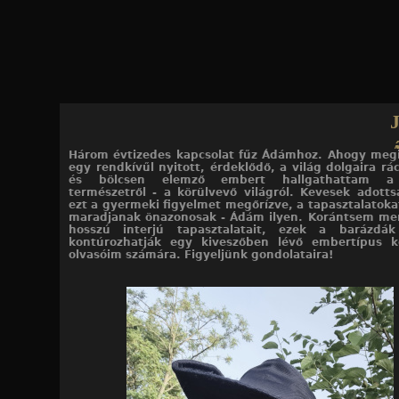
Jump to navigation
Három évtizedes kapcsolat fűz Ádámhoz. Ahogy meg
egy rendkívűl nyitott, érdeklődő, a világ dolgaira rá
és bölcsen elemző embert hallgathattam a 
természetről - a körülvevő világról. Kevesek adott
ezt a gyermeki figyelmet megőrízve, a tapasztalatoka
maradjanak önazonosak - Ádám ilyen. Korántsem merí
hosszú interjú tapasztalatait, ezek a barázdá
kontúrozhatják egy kiveszőben lévő embertípus kö
olvasóim számára. Figyeljünk gondolataira!