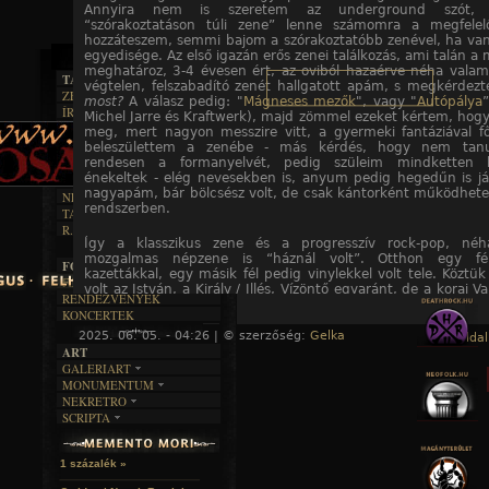
Annyira nem is szeretem az underground szót,
“szórakoztatáson túli zene” lenne számomra a megfelelő
hozzáteszem, semmi bajom a szórakoztatóbb zenével, ha va
egyedisége. Az első igazán erős zenei találkozás, ami talán a
meghatároz, 3-4 évesen ért, az oviból hazaérve néha valam
TAJTÉKOS LAPOK
végtelen, felszabadító zenét hallgatott apám, s megkérdez
ZENE
most?
A válasz pedig: "
Mágneses mezők
", vagy "
Autópálya
”
ÍRÁSOK
EGYÜTTESEK
Michel Jarre és Kraftwerk), majd zömmel ezeket kértem, hogy
BOSZORKÁNYKONYHA
IRODALOM
meg, mert nagyon messzire vitt, a gyermeki fantáziával fő
INTERJÚK
FEKETE HUMOR
beleszülettem a zenébe - más kérdés, hogy nem tan
FILM
FORDÍTÁSOK
rendesen a formanyelvét, pedig szüleim mindketten 
KÉPES
MŰVÉSZET
DALSZÖVEGEK
énekeltek - elég nevesekben is, anyum pedig hegedűn is ját
RENDEZVÉNYEK
SZÖVEGES
ÍRÁSTÖRTÉNET
nagyapám, bár bölcsész volt, de csak kántorként működhetet
NEKROMANTIKA
rendszerben.
TAJTÉKOS NAPOK
AKTUÁLIS
R.I.P.
A MÚLT
Így a klasszikus zene és a progresszív rock-pop, néh
mozgalmas népzene is “háznál volt”. Otthon egy fé
FOTÓGALÉRIA
kazettákkal, egy másik fél pedig vinylekkel volt tele. Köztük
FESZTIVÁLOK
volt az István, a Király / Illés, Vízöntő egyaránt, de a korai Va
RENDEZVÉNYEK
Floyd, King Crimson is, őket is szerettem, pár szám ere
KONCERTEK
Purple-t is. Bach, Beethoven, Kodály, Vivaldi és a rock’n’roll
korai elektronika egyaránt előfordult otthon. De hasonló var
2025. 06. 05. - 04:26 | © szerzőség:
Gelka
« Főoldal
számomra, amikor nagyapámnak a Kiskunság déli részére
ART
átköltöző ősei is hoztak valamit magukkal. A kuláknak szá
GALERIART
elkezdett játszani a citeráján, az olyan volt, mintha valami 
MONUMENTUM
ARTGALERI
érkezett volna abból a hangszerből, sokszor kértem, hogy játs
NEKRETRO
TEMETŐK
KÉPREGÉNYEK
viszont nem értettem, miért hallgat “nótákat”, amikor va
SCRIPTA
SZUBKULT
TEMPLOMOK
LAKÁSKULTS
ősibb nyelven zenélt, és képes volt vele “varázsolni”.
NOVELLÁK
FEKETE LYUK
VÁRAK
VERSEK
RELIKVIÁK
Cseperedés közben a Természet zenéjét már akkor is nagyon
HELYEK
1 százalék »
HALÁLTÁNC
a zivatarokat főleg, valami NDK gyártmányú magnóva