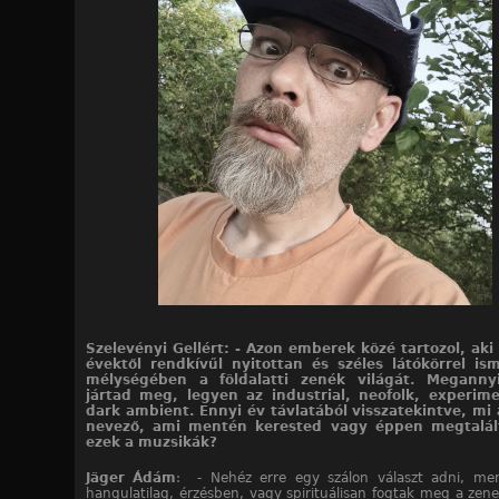
Szelevényi Gellért: - Azon emberek
közé tartozol, aki
évektől rendkívűl nyitottan és széles látókörrel i
mélységében a földalatti zenék világát. Meganny
jártad meg, legyen az industrial, neofolk, experim
dark ambient. Ennyi év távlatából visszatekintve, mi 
nevező, ami mentén kerested vagy éppen megtalál
ezek a muzsikák?
Jäger Ádám
: - Nehéz erre egy szálon választ adni, mer
hangulatilag, érzésben, vagy spirituálisan fogtak meg a zene