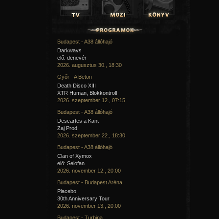
Itt már eléggé felerősödött a pogózók száma, így igencs
kellett minden előttem és mellettem zajló eseményre, ugyani
harmadik sorból néztem az eseményeket.
Hat számot választott Matyi erre a mai esemény
szerzeményeiből, és mondanom sem kell igen jó hangulatb
végig a nagyérdemű ezt a mini koncertet.
Budapest - A38 állóhajó
Darkways
elő: denevér
2026. augusztus 30., 18:30
Győr - A Beton
Death Disco XIII
XTR Human, Blokkontroll
2026. szeptember 12., 07:15
Budapest - A38 állóhajó
Descartes a Kant
Zaj Prod.
2026. szeptember 22., 18:30
Budapest - A38 állóhajó
Clan of Xymox
elő: Selofan
2026. november 12., 20:00
Budapest - Budapest Aréna
Placebo
30th Anniversary Tour
2026. november 13., 20:00
Budapest - Turbina