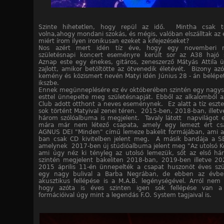
Szinte hihetetlen, hogy repül az idő. Mintha csak t
volna,ahogy mondani szokás, és mégis, valóban elszálltak az
miért írom ilyen ironikusan ezeket a kifejezéseket?
Nos azért mert idén tíz éve, hogy egy novemberi 
születésnapi koncert eseményre került sor az A38 hajó 
Aznap este egy énekes, gitáros, zeneszerző Mátyás Attila ü
zajlott, amikor betöltötte az ötvenedik életévét. Bizony azót
kemény és közismert nevén Matyi idén Június 28 - án belépet
ikszbe.
Ennek megünneplésére ez év októberében szintén egy nagys
esttel ünnepelte meg születésnapját. Ebből az alkalomból 
Club adott otthont a neves eseménynek. Ez alatt a tíz eszten
sok történt Matyival zenei téren. 2015-ben, 2018-ban, illet
három szólóalbuma is megjelent. Tavaly látott napvilágot 
mára már nem létező csapata, amely egy lemezt ért c
AGNUS DEI "Minden" című lemeze bakelit formájában, ami 
ban csak CD kivitelben jelent meg. A másik bandája a S
amelynek 2017-ben új stúdióalbuma jelent meg "Az utolsó K
ami úgy néz ki tényleg az utolsó lemezük, sőt az első h
szintén megjelent bakeliten 2018-ban, 2019-ben illetve 20
2015 április 11-én ünnepelték a csapat huszonöt éves szü
egy nagy bulival a Barba Negrában, de ebben az évbe
akusztikus fellépése is a M.A.B. legénységével. Arról nem 
hogy azóta is éves szinten igen sok fellépése van a
formációival úgy mint a legendás F.O. System tagjaival is.