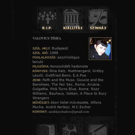
VALOVICS TÍMEA
Budapest
SZÜL. HELY:
1988
SZÜL. IDŐ:
asszíriológus
FOGLALKOZÁS:
tanuló
Konszolidált hedonista
FILOZÓFIA:
A hozzászóláshoz
regisztráció
és
bejelentkezés
szüksé
Dina Katz, Huehnergard, Grétsy
KÖNYVEK:
László, Gottfried Benn, E.A.Poe
Faith and the Muse, Siouxie and the
ZENE:
Banshees, The Fair Sex, Rome, Arcana,
Golgatha, Pink Turns Blue, Rome, Rozz
Williams, Bauhaus, Sieben, A Place to Bury
Strangers
ókori kelet művészete, Alfons
MŰVÉSZET:
Mucha, André Kertész, M.C.Escher
sarahkayshadow@gmail.com
KONTAKT: