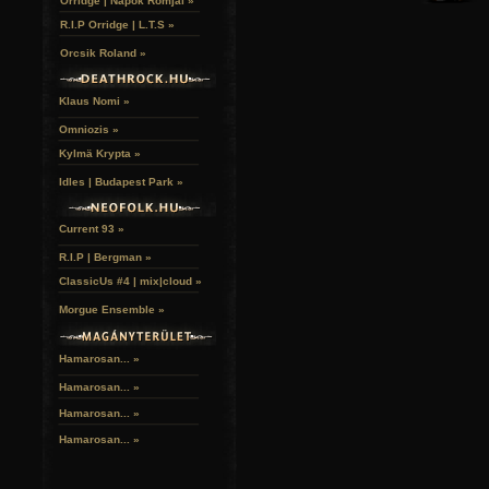
Orridge | Napok Romjai »
R.I.P Orridge | L.T.S »
Orcsik Roland »
Klaus Nomi »
Omniozis »
Kylmä Krypta »
Idles | Budapest Park »
Az A38-on egy Best of válogatást kaphattunk gyako
Current 93 »
Elhangzottak a Tainted lemez újdonságai, de ezek mellett e
Walking on Both Sides
,
I Coldly Stare Out, Missing You
és pe
R.I.P | Bergman »
Master Is Calling
is. Az új album olyan finomsággal olvad
ClassicUs #4 | mix|cloud »
ezerszer hallott slágerekkel, hogy senkit nem tört me
ábrándjaiban.
Morgue Ensemble »
Hamarosan... »
Hamarosan...
»
Hamarosan...
»
Hamarosan...
»