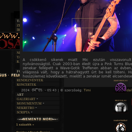
TAJTÉKOS LAPOK
ZENE
ÍRÁSOK
EGYÜTTESEK
BOSZORKÁNYKONYHA
IRODALOM
INTERJÚK
FEKETE HUMOR
FILM
FORDÍTÁSOK
KÉPES
MŰVÉSZET
DALSZÖVEGEK
RENDEZVÉNYEK
SZÖVEGES
ÍRÁSTÖRTÉNET
NEKROMANTIKA
TAJTÉKOS NAPOK
AKTUÁLIS
A csökkenő sikerek miatt Mic ezután visszavonul
R.I.P.
A MÚLT
nyilvánosságtól. Csak 2003-ban éledt újra a Pink Turns Blu
zenekar fellépett a Wave-Gotik Treffenen abban az évben,
FOTÓGALÉRIA
világossá vált, hogy a hátrahagyott űrt be kell tölteni. 
FESZTIVÁLOK
hosszúlemez következett, mielőtt a zenekar ismét elcsendese
RENDEZVÉNYEK
6 év telt el, majd a Pink Turns Blue 2016-ban főnixként
KONCERTEK
hamvaiból a
The Aerdt - Untold Stories
című albummal
jelenik meg a
Tainted
című album, amely egyben az azonos
2024. 04. 05. - 05:43 | © szerzőség:
Timi
« Főoldal
katalizátora is volt.
ART
GALERIART
MONUMENTUM
ARTGALERI
NEKRETRO
TEMETŐK
KÉPREGÉNYEK
SCRIPTA
SZUBKULT
TEMPLOMOK
LAKÁSKULTS
NOVELLÁK
FEKETE LYUK
VÁRAK
VERSEK
RELIKVIÁK
HELYEK
1 százalék »
HALÁLTÁNC