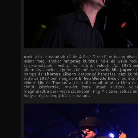
Azok, akik lemaradtak róluk: A Pink Turns Blue is egy olyan
jelent meg, amikor rengeteg kultikus indie és wave rock
találkozhattunk (volna, ha éltünk volna). Az 1985-ben
alternatív zenekar a jó öreg Kölnből származik.
Mic Jogwer
k
hangja és
Thomas Elbern
csapongó hangzása igazi kulti
tette az 1987-ben megjelent
If Two Worlds Kiss
című első 
elődök Mic és Thomas a két kultikus albumot, a Meta és
címűt készítették, mielőtt zenei útjaik elváltak vol
megmaradt a dark wave szcénában, míg Mic zenei stílusa anny
hogy a régi rajongói bázis elmaradt.