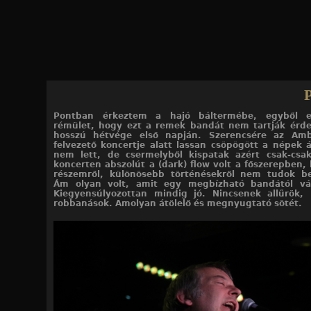
Jump to navigation
10
10
10
10
10
10
10
10
10
10
/10. kép
/1. kép
/2. kép
/3. kép
/4. kép
/5. kép
/6. kép
/7. kép
/8. kép
/9. kép
Pontban érkeztem a hajó báltermébe, egyből e
rémület, hogy ezt a remek bandát nem tartják érd
hosszú hétvége első napján. Szerencsére az Am
Blue | 2024. 03. 29. | A38
felvezető koncertje alatt lassan csöpögött a népek ár
nem lett, de csermelyből kispatak azért csak-csak
koncerten abszolút a (dark) flow volt a főszerepben, 
részemről, különösebb történésekről nem tudok be
Ám olyan volt, amit egy megbízható bandától vár
Kiegyensúlyozottan mindig jó. Nincsenek allűrök, 
robbanások. Amolyan átölelő és megnyugtató sötét.