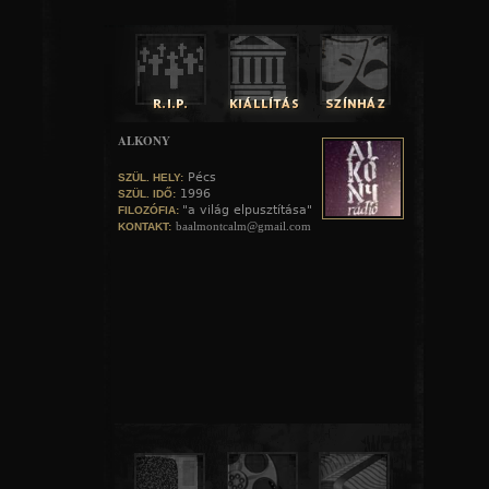
ALKONY
Pécs
SZÜL. HELY:
1996
SZÜL. IDŐ:
"a világ elpusztítása"
FILOZÓFIA:
baalmontcalm@gmail.com
KONTAKT: