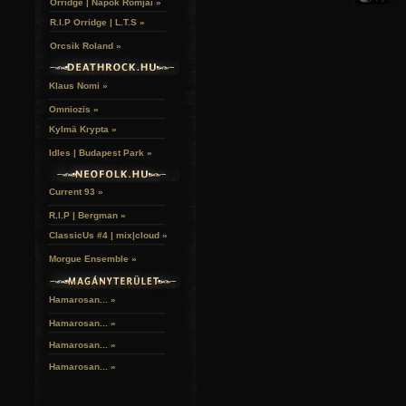
Orridge | Napok Romjai »
R.I.P Orridge | L.T.S »
Orcsik Roland »
Klaus Nomi »
Omniozis »
Kylmä Krypta »
Idles | Budapest Park »
Current 93 »
R.I.P | Bergman »
ClassicUs #4 | mix|cloud »
Morgue Ensemble »
Hamarosan... »
Hamarosan...
»
Hamarosan...
»
Hamarosan...
»