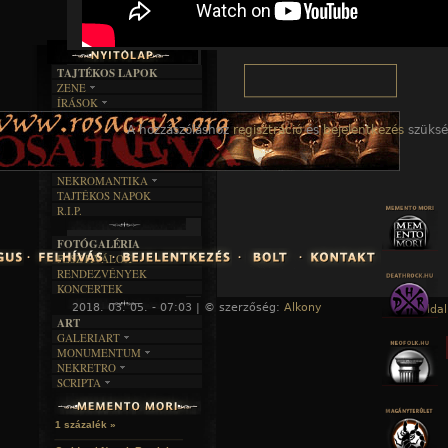
TAJTÉKOS LAPOK
ZENE
ÍRÁSOK
EGYÜTTESEK
BOSZORKÁNYKONYHA
IRODALOM
INTERJÚK
A hozzászóláshoz
regisztráció
és
bejelentkezés
szüksé
FEKETE HUMOR
FILM
FORDÍTÁSOK
KÉPES
MŰVÉSZET
DALSZÖVEGEK
RENDEZVÉNYEK
SZÖVEGES
ÍRÁSTÖRTÉNET
NEKROMANTIKA
TAJTÉKOS NAPOK
AKTUÁLIS
R.I.P.
A MÚLT
FOTÓGALÉRIA
FESZTIVÁLOK
RENDEZVÉNYEK
KONCERTEK
2018. 03. 05. - 07:03 | © szerzőség:
Alkony
« Főoldal
ART
GALERIART
MONUMENTUM
ARTGALERI
NEKRETRO
TEMETŐK
KÉPREGÉNYEK
SCRIPTA
SZUBKULT
TEMPLOMOK
LAKÁSKULTS
NOVELLÁK
FEKETE LYUK
VÁRAK
VERSEK
RELIKVIÁK
HELYEK
1 százalék »
HALÁLTÁNC