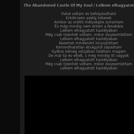
The Abandoned Castle Of My Soul /
Lelkem elhagyatot
Fiatal voltam és befolyásolható
Erkölcseim pedig kétesek
Amikor az ordító mélységbe zuhantam
És még mindig nem értem a fenekére
Lelkem elhagyatott kastélyában
Még csak tizenhét voltam, mikor összeomlottam
Lelkem elhagyatott kastélyában
Kezemet mindenért kinyújtottam
Kimondhatatlan étvágytól sápadtam
Gyilkos kétség odújában találtam magam
De már tíz év eltelt, s még mindig itt vagyok
Lelkem elhagyatott kastélyában
Még csak tizenhét voltam, mikor összeomlottam
Lelkem elhagyatott kastélyában