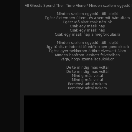
All Ghosts Spend Their Time Alone / Minden szellem egyedül t
Minden szellem egyedül tölti idejét
Egész életemben ültem, és a semmit bámultam
Egész idő alatt csak nézünk
Csak egy másik nap
Csak egy másik nap
Csak egy másik nap a megfordulásra
Minden szellem egyedül tölti idejét
Úgy tűnik, mindenki töredékekben gondolkozik
Egész gyermekkorom örökre elveszett álom
Minden barátom lassított felvételben
Várja, hogy szeme lecsukódjon
De te mindig más voltál
De te mindig más voltál
Mindig más voltál
Mindig más voltál
Reményt adtál nekem
Reményt adtál nekem