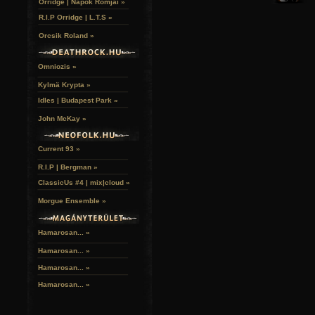
Orridge | Napok Romjai »
R.I.P Orridge | L.T.S »
Orcsik Roland »
Omniozis »
Kylmä Krypta »
Idles | Budapest Park »
John McKay »
Current 93 »
R.I.P | Bergman »
ClassicUs #4 | mix|cloud »
Morgue Ensemble »
Hamarosan... »
Hamarosan...
»
Hamarosan...
»
Hamarosan...
»