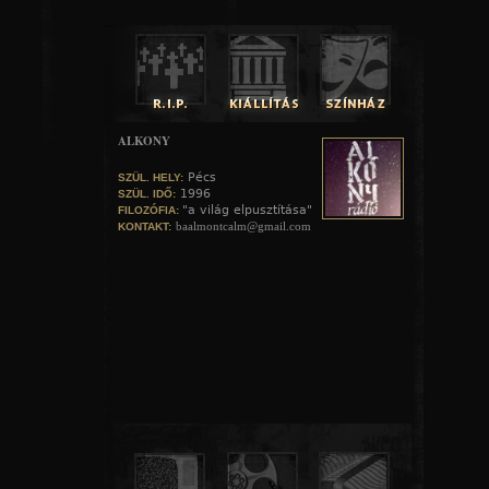
ALKONY
Pécs
SZÜL. HELY:
1996
SZÜL. IDŐ:
"a világ elpusztítása"
FILOZÓFIA:
baalmontcalm@gmail.com
KONTAKT: