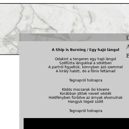
Jump to navigation
D
A
A Ship is Burning / Egy hajó lángol
Odakint a tengeren egy hajó lángol
Szélfútta lángokkal a sötétben
A partról figyeltük, könnyben ázó szemmel
A király halott, de a főnix feltámad
Tegnapról holnapra
Ködös mocsarak ősi köveire
Korábban jöttek neveit vésték
Holdfényben fürödve az árnyak elvonulnak
Hangjuk téged szólít
Tegnapról holnapra