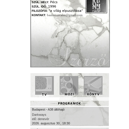
Pécs
SZÜL. HELY:
1996
SZÜL. IDŐ:
"a világ elpusztítása"
FILOZÓFIA:
baalmontcalm@gmail.com
KONTAKT:
Budapest - A38 állóhajó
Darkways
elő: denevér
2026. augusztus 30., 18:30