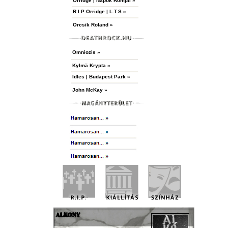
Orridge | Napok Romjai »
R.I.P Orridge | L.T.S »
Orcsik Roland »
Omniozis »
Kylmä Krypta »
Idles | Budapest Park »
John McKay »
ALKONY