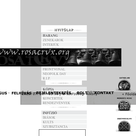
HARANG
ZENEKAROK
INTERJÚK
FORDÍTÁSOK
DALSZÖVEGEK
ANNO
FRONTVONAL
NEOFOLK DAY
R.I.P.
KÓPIA
FESZTIVÁLOK
2025. 07. 23. - 05:30 | © szerzőség:
Alkony
« Főolda
KONCERTEK
RENDEZVÉNYEK
INFÚZIÓ
ÍRÁSOK
KULTS
SZUBSZTANCIA