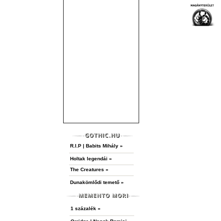
R.I.P | Babits Mihály »
Holtak legendái »
The Creatures »
Dunakömlődi temető »
1 százalék »