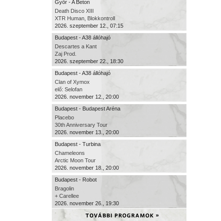
Győr - A Beton
Death Disco XIII
XTR Human, Blokkontroll
2026. szeptember 12., 07:15
Budapest - A38 állóhajó
Descartes a Kant
Zaj Prod.
2026. szeptember 22., 18:30
Budapest - A38 állóhajó
Clan of Xymox
elő: Selofan
2026. november 12., 20:00
Budapest - Budapest Aréna
Placebo
30th Anniversary Tour
2026. november 13., 20:00
Budapest - Turbina
Chameleons
Arctic Moon Tour
2026. november 18., 20:00
Budapest - Robot
Bragolin
+ Carellee
2026. november 26., 19:30