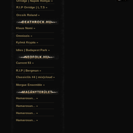
Orridge | Napok Romjai »
R.I.P Orridge | L.T.S »
Orcsik Roland »
Klaus Nomi »
Omniozis »
Kylmä Krypta »
Idles | Budapest Park »
Current 93 »
R.I.P | Bergman »
ClassicUs #4 | mix|cloud »
Morgue Ensemble »
Hamarosan... »
Hamarosan...
»
Hamarosan...
»
Hamarosan...
»