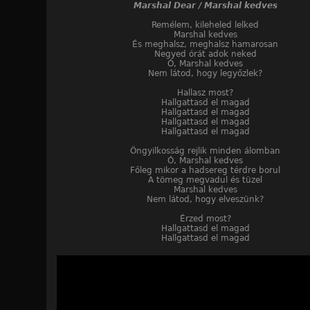
Marshal Dear / Marshal kedves
Remélem, kileheled lelked
Marshal kedves
És meghalsz, meghalsz hamarosan
Negyed órát adok neked
Ó, Marshal kedves
Nem látod, hogy legyőzlek?
Hallasz most?
Hallgattasd el magad
Hallgattasd el magad
Hallgattasd el magad
Hallgattasd el magad
Öngyilkosság rejlik minden álomban
Ó, Marshal kedves
Főleg mikor a hadsereg térdre borul
A tömeg megvadul és tüzel
Marshal kedves
Nem látod, hogy elveszünk?
Érzed most?
Hallgattasd el magad
Hallgattasd el magad