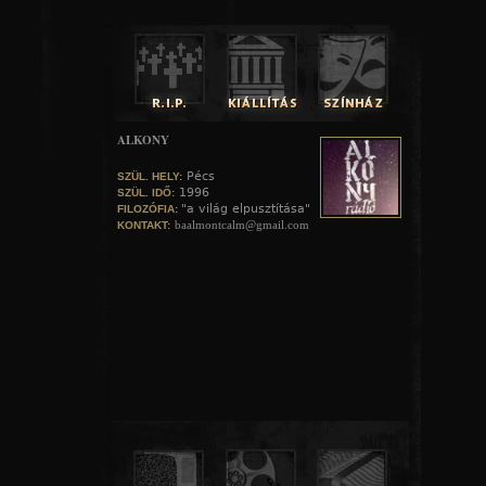
ALKONY
Pécs
SZÜL. HELY:
1996
SZÜL. IDŐ:
"a világ elpusztítása"
FILOZÓFIA:
baalmontcalm@gmail.com
KONTAKT: