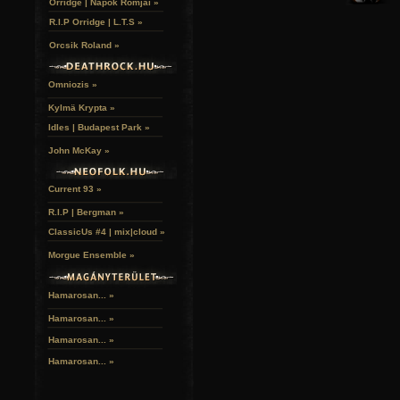
Orridge | Napok Romjai »
R.I.P Orridge | L.T.S »
Orcsik Roland »
Omniozis »
Kylmä Krypta »
Idles | Budapest Park »
John McKay »
Current 93 »
R.I.P | Bergman »
ClassicUs #4 | mix|cloud »
Morgue Ensemble »
Hamarosan... »
Hamarosan...
»
Hamarosan...
»
Hamarosan...
»