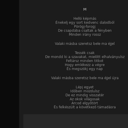
M
Helló képmás
Énekelj egy sort kedvenc dalodból
Pörögj-forogj
De csapdába csaltak a fényben
Minden irány rossz
Valaki másba szeretsz bele ma éjjel
Tessék csak
De mondd ki a szavakat, mielőtt elhalványulsz
Feltársz minden titkot
Hogy emlékezz a végre
És megszökj egy nap
Valaki másba szeretsz bele ma éjjel újra
Lépj egyet
Időben mozdulsz
De ez mindig visszatér
Az okok világosak
Arcod elgyötört
És felkészült a következő támadásra