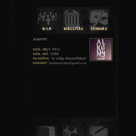
ALKONY
Pécs
SZÜL. HELY:
1996
SZÜL. IDŐ:
"a világ elpusztítása"
FILOZÓFIA:
baalmontcalm@gmail.com
KONTAKT: