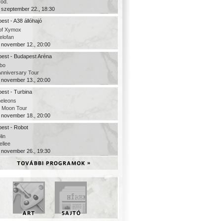
rod.
 szeptember 22., 18:30
est - A38 állóhajó
of Xymox
elofan
 november 12., 20:00
est - Budapest Aréna
bo
Anniversary Tour
 november 13., 20:00
est - Turbina
eleons
c Moon Tour
 november 18., 20:00
est - Robot
lin
ellee
 november 26., 19:30