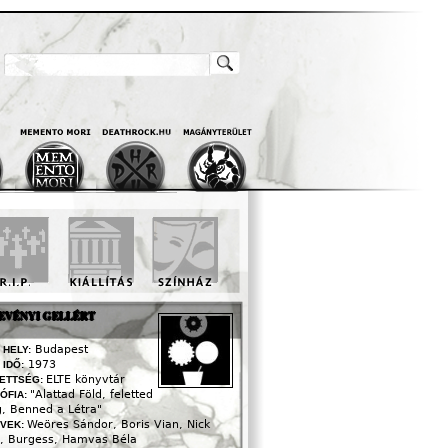
Keresés
Keresés Űrlap
EVÉNYI GELLÉRT
Budapest
 HELY:
1973
 IDŐ:
ELTE könyvtár
ETTSÉG:
"Alattad Föld, feletted
ZÓFIA:
g, Benned a Létra"
Weöres Sándor, Boris Vian, Nick
VEK:
, Burgess, Hamvas Béla