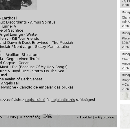
Zaj P
2026.
Budap
Clan 
- Earthcall
elő: S
ux Discordants - Almus Spiritus
- Tunnel A
2026.
e of Sacrifice
Budap
Angel Lounge - Winter
erry - Kill Your Friends
Place
and Dawn & Dusk Entwined - The Messiah
30th 
nclair / Nordvargr - Sleazy Manifestation
2026.
c
Budap
m - Vexillum Stellatum
la - Gegen einen Teufel
Cham
l Corpse - Ocean
Arcti
 Must I Die (Because Of My Holy Songs)
2026.
June & Boyd Rice - Storm On The Sea
istl
Budap
he Realm of Dark Senses
Brago
 Angels Fall
+ Car
 Nymphe - Canção de embalar das bruxas
2026.
hozzászóláshoz
regisztráció
és
bejelentkezés
szükséges!
5. - 09:05 | © szerzőség:
Gelka
« Főoldal
|
«
Gyűjtőhöz