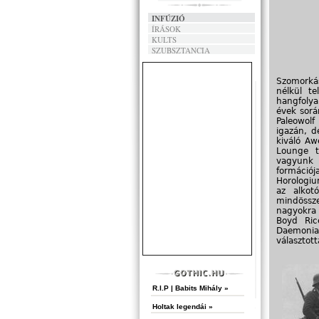
INFÚZIÓ
ÍRÁSOK
KULTS
SZUBSZTANCIA
Szomorkás
nélkül t
hangfolya
évek sorá
Paleowol
igazán, d
kiváló Aw
Lounge t
vagyunk 
formációja
Horologiu
az alkot
mindössze
nagyokra 
Boyd Ric
Daemonia
választott
R.I.P | Babits Mihály »
Holtak legendái »