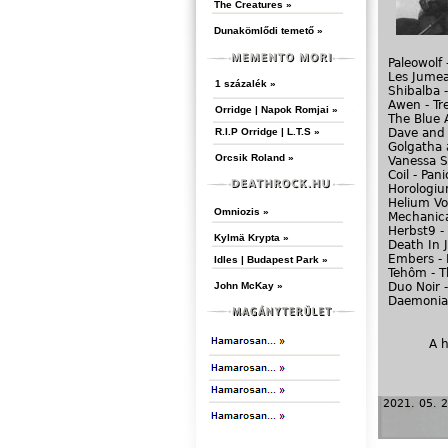
The Creatures »
Dunakömlődi temető »
Paleowolf 
Les Jumea
1 százalék »
Shibalba 
Awen - Tre
Orridge | Napok Romjai »
The Blue 
Dave and J
R.I.P Orridge | L.T.S »
Golgatha 
Orcsik Roland »
Vanessa Si
Coil - Pani
Horologiu
Helium Vo
Omniozis »
Mechanica
Herbst9 -
Kylmä Krypta »
Death In 
Embers - H
Idles | Budapest Park »
Tehôm - T
Duo Noir -
John McKay »
Daemonia
A 
2021. 05. 2