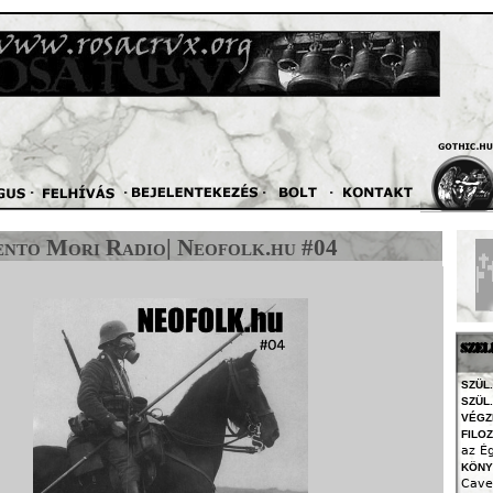
Jump to navigation
nto Mori Radio| Neofolk.hu #04
SZEL
SZÜL.
SZÜL.
VÉGZ
FILO
az É
KÖNY
Cave