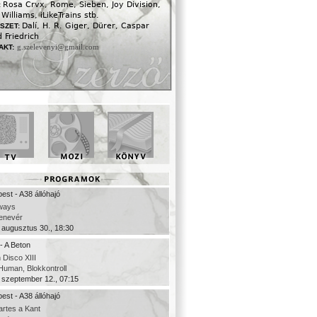
Rosa Crvx, Rome, Sieben, Joy Division,
:
Williams, iLikeTrains stb.
Dalí, H. R. Giger, Dürer, Caspar
SZET:
 Friedrich
g.szelevenyi@gmail.com
AKT:
est - A38 állóhajó
ways
denevér
 augusztus 30., 18:30
- A Beton
 Disco XIII
uman, Blokkontroll
 szeptember 12., 07:15
est - A38 állóhajó
rtes a Kant