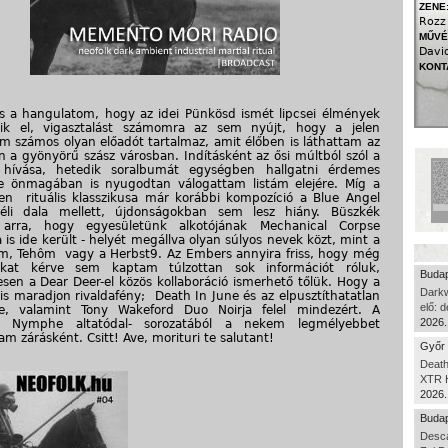
ZENE
Rozz 
MŰVÉ
David
KONT
 a hangulatom, hogy az idei Pünkösd ismét lipcsei élmények
elik el, vigasztalást számomra az sem nyújt, hogy a jelen
m számos olyan előadót tartalmaz, amit élőben is láthattam az
n a gyönyörű szász városban. Indításként az ősi múltból szól a
f hívása, hetedik soralbumát egységben hallgatni érdemes
e önmagában is nyugodtan válogattam listám elejére. Míg a
en rituális klasszikusa már korábbi kompozíció a Blue Angel
éli dala mellett, újdonságokban sem lesz hiány. Büszkék
arra, hogy egyesületünk alkotójának Mechanical Corpse
 is ide került - helyét megállva olyan súlyos nevek közt, mint a
m, Tehôm vagy a Herbst9. Az Embers annyira friss, hogy még
ókat kérve sem kaptam túlzottan sok információt róluk,
Budap
sen a Dear Deer-el közös kollaboráció ismerhető tőlük. Hogy a
Dark
is maradjon rivaldafény; Death In June és az elpusztíthatatlan
elő: 
e, valamint Tony Wakeford Duo Noirja felel mindezért. A
2026.
 Nymphe altatódal- sorozatából a nekem legmélyebbet
am zárásként. Csitt! Ave, morituri te salutant!
Győr 
Death
XTR H
2026.
Budap
Desca