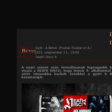
Jump to navigation
D
Helyszín:
Győr - A Beton
(Puskás Tivadar út 8.)
Beton
Időpont:
2025. szeptember 13., 19:00
Fellépők:
Death Disco 9.
A nyári szünet után fennállásának legnagyobb bu
vissza a DEATH DISCO, hogy immár 9. alkalommal
sötét tónusokba burkolt zenékkel a győri A 
kazamatáját.