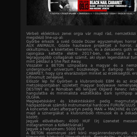
Vérbeli eklektikus zenei orgia vár majd rád, nemzetközi 
megidéző line-up-al:
Győrbe érkezik a svéd Gözde Düzer egyszemélyes horror 
AUX ANIMAUX. Gözde hautwave projektjét a horror, a 
okkultizmus, a kísérteties theremin, és a dekadens goth esz
rajongása keltette életre 2017-ben, és mára a sz
legragyogóbb csillagának számít, aki olyan legendákkal tur
mint például a She Past Away.
Visszatér a BETON színpadára a magyar és a nemzet
underground univerzum büszkesége, a darkpop ikon
CABARET, hogy újra elvarázsoljon minket az érzékiségtől, ero
kifinomult zenéjével.
Először lép fel Győrben a klubromboló EBM és az érz
metszéspontjában született magyar bodywave reménysé
DESTINY és a Rómában élő lengyel Olgierd Ferenc retrof
hangulatba és minimalista esztétikába dark synthpop al
OLGHA.
Meglepetésként és kitekintésként pedig megmuta
házigazdának számító instrumental hardcore FURUNCULUS i
A koncertek utáni afterpartyn pedig MAN + MACHINE és LV
majd a szinergiákat a klubromboló ritmusok és a dekade
között.
Jegyek elővételben: 4000 HUF (írj üzenetet messe
instagrammon a Kollektívának)
Jegyek a helyszínem: 5000 HUF
A BETON eseményei zárt körű magánrendezvények, csak