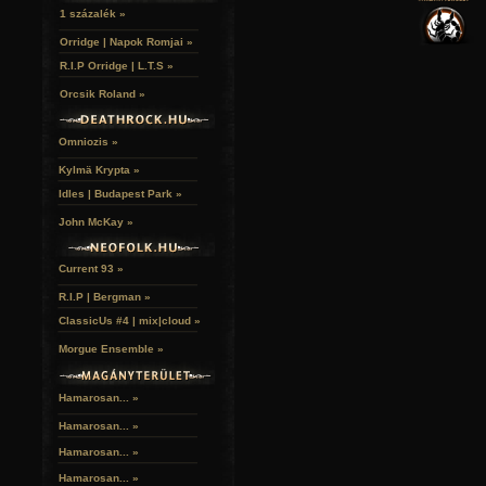
VERSEK
RELIKVIÁK
HELYEK
1 százalék »
HALÁLTÁNC
Orridge | Napok Romjai »
R.I.P Orridge | L.T.S »
Orcsik Roland »
Omniozis »
Kylmä Krypta »
Idles | Budapest Park »
John McKay »
Current 93 »
R.I.P | Bergman »
ClassicUs #4 | mix|cloud »
Morgue Ensemble »
Hamarosan... »
Hamarosan...
»
Hamarosan...
»
Hamarosan...
»