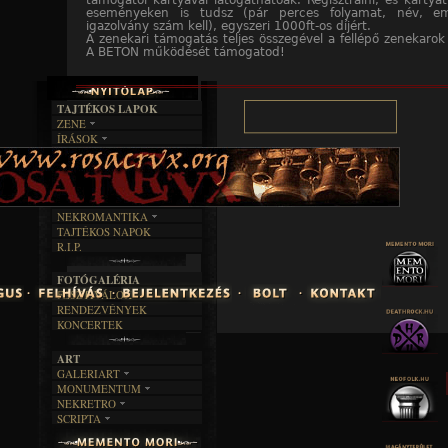
támogatói kártyával látogathatóak. Regisztrálni, és kártyát
eseményeken is tudsz (pár perces folyamat, név, em
igazolvány szám kell), egyszeri 1000ft-os díjért.
A zenekari támogatás teljes összegével a fellépő zenekarok 
A BETON működését támogatod!
TAJTÉKOS LAPOK
ZENE
ÍRÁSOK
EGYÜTTESEK
BOSZORKÁNYKONYHA
IRODALOM
INTERJÚK
FEKETE HUMOR
FILM
FORDÍTÁSOK
KÉPES
MŰVÉSZET
DALSZÖVEGEK
RENDEZVÉNYEK
SZÖVEGES
ÍRÁSTÖRTÉNET
NEKROMANTIKA
TAJTÉKOS NAPOK
AKTUÁLIS
R.I.P.
A MÚLT
FOTÓGALÉRIA
FESZTIVÁLOK
RENDEZVÉNYEK
KONCERTEK
ART
GALERIART
MONUMENTUM
ARTGALERI
NEKRETRO
TEMETŐK
KÉPREGÉNYEK
SCRIPTA
SZUBKULT
TEMPLOMOK
LAKÁSKULTS
NOVELLÁK
FEKETE LYUK
VÁRAK