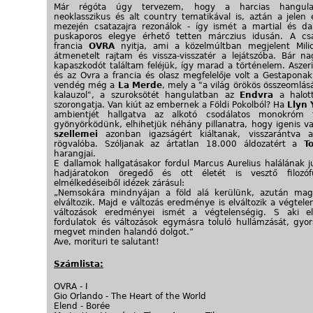
Már régóta úgy tervezem, hogy a harcias hangula
neoklasszikus és alt country tematikával is, aztán a jelen 
mezején csatazajra rezonálok - így ismét a martial és d
puskaporos elegye érhető tetten márczius idusán. A cs
francia
OVRA
nyitja, ami a közelmúltban megjelent Mili
átmenetelt rajtam és vissza-visszatér a lejátszóba. Bár n
kapaszkodót találtam feléjük, így marad a történelem. Aszer
és az Ovra a francia és olasz megfelelője volt a Gestaponak
vendég még a
La Merde
, mely a "a világ örökös összeomlás
kalauzol", a szuroksötét hangulatban az
Endvra
a halott
szorongatja. Van kiút az embernek a Földi Pokolból? Ha
Llyn
ambientjét hallgatva az alkotó csodálatos monokróm f
gyönyörködünk, elhihetjük néhány pillanatra, hogy igenis v
szellemei
azonban igazságért kiáltanak, visszarántva 
rögvalóba. Szóljanak az ártatlan 18.000 áldozatért a
T
harangjai.
E dallamok hallgatásakor fordul Marcus Aurelius halálának j
hadjáratokon öregedő és ott életét is vesztő filozóf
elmélkedéseiből idézek zárásul:
„Nemsokára mindnyájan a föld alá kerülünk, azután mag
elváltozik. Majd e változás eredménye is elváltozik a végtele
változások eredményei ismét a végtelenségig. S aki el
fordulatok és változások egymásra toluló hullámzását, gyor
megvet minden halandó dolgot.”
Ave, morituri te salutant!
Számlista:
OVRA - I
Gio Orlando - The Heart of the World
Elend - Borée