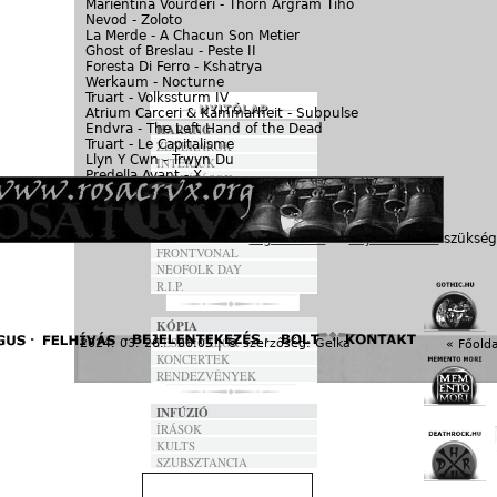
Marientina Vourderi - Thorn Argram Tiho
Nevod - Zoloto
La Merde - A Chacun Son Metier
Ghost of Breslau - Peste II
Foresta Di Ferro - Kshatrya
Werkaum - Nocturne
Truart - Volkssturm IV
Atrium Carceri & Kammarheit - Subpulse
Endvra - The Left Hand of the Dead
HARANG
Truart - Le Capitalisme
ZENEKAROK
Llyn Y Cwn - Trwyn Du
INTERJÚK
Predella Avant - X
FORDÍTÁSOK
Todesreigen - VI
DALSZÖVEGEK
ANNO
A hozzászóláshoz
regisztráció
és
bejelentkezés
szükség
FRONTVONAL
NEOFOLK DAY
R.I.P.
KÓPIA
FESZTIVÁLOK
2024. 03. 26. - 06:05 | © szerzőség:
Gelka
« Főolda
KONCERTEK
RENDEZVÉNYEK
INFÚZIÓ
ÍRÁSOK
KULTS
SZUBSZTANCIA