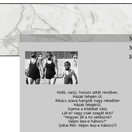
Jump to navigation
R
Neofolk.hu #24
Holló, varjú, hosszú sötét rendben,
Házak tetején ül,
Rikács szava hangzik nagy rekedten
Házak tetejérül,
Szeme a ködöket nézi:
Lát-e? vagy csak szagát érzi?
"Hogyan áll a mi vetésünk?
Valjon lesz-e háború?"
(Jókai Mór: Valjon lesz-e háború?)