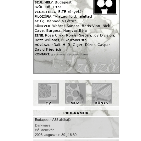
Budapest
SZÜL. HELY:
1973
SZÜL. IDŐ:
ELTE könyvtár
VÉGZETTSÉG:
"Alattad Föld, feletted
FILOZÓFIA:
az Ég, Benned a Létra"
Weöres Sándor, Boris Vian, Nick
KÖNYVEK:
Cave, Burgess, Hamvas Béla
Rosa Crvx, Rome, Sieben, Joy Division,
ZENE:
Rozz Williams, iLikeTrains stb.
Dalí, H. R. Giger, Dürer, Caspar
MŰVÉSZET:
David Friedrich
g.szelevenyi@gmail.com
KONTAKT:
Budapest - A38 állóhajó
Darkways
elő: denevér
2026. augusztus 30., 18:30