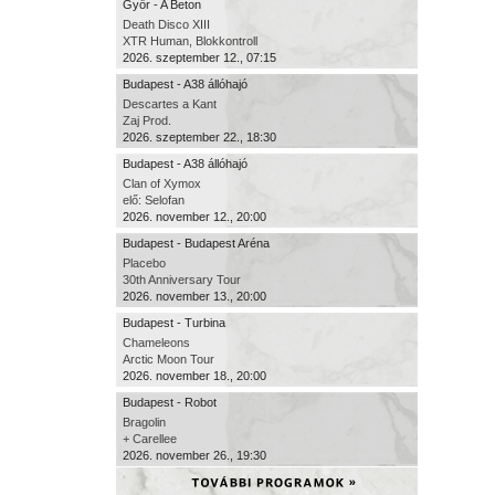
Győr - A Beton
Death Disco XIII
XTR Human, Blokkontroll
2026. szeptember 12., 07:15
Budapest - A38 állóhajó
Descartes a Kant
Zaj Prod.
2026. szeptember 22., 18:30
Budapest - A38 állóhajó
Clan of Xymox
elő: Selofan
2026. november 12., 20:00
Budapest - Budapest Aréna
Placebo
30th Anniversary Tour
2026. november 13., 20:00
Budapest - Turbina
Chameleons
Arctic Moon Tour
2026. november 18., 20:00
Budapest - Robot
Bragolin
+ Carellee
2026. november 26., 19:30