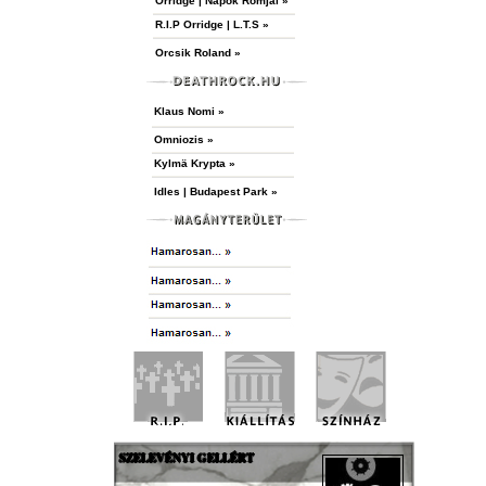
Orridge | Napok Romjai »
R.I.P Orridge | L.T.S »
Orcsik Roland »
Klaus Nomi »
Omniozis »
Kylmä Krypta »
Idles | Budapest Park »
SZELEVÉNYI GELLÉRT