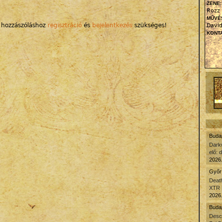
ZENE
Rozz 
MŰVÉ
 hozzászóláshoz
regisztráció
és
bejelentkezés
szükséges!
David
KONTA
Budap
Dark
elő: 
2026.
Győr 
Death
XTR 
2026.
Budap
Desc