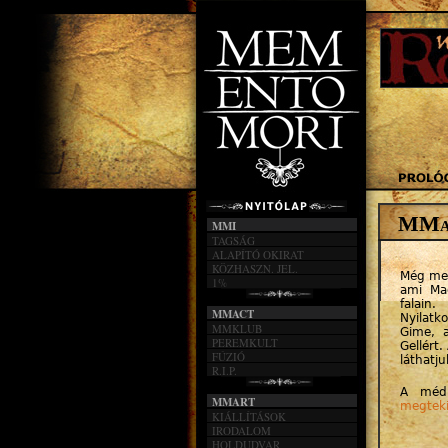
MMar
MMI
TAGSÁG
ALAPÍTÓ OKIRAT
KÖZHASZN. JEL.
Még meg
1%
ami Mac
falain
MMACT
Nyilatk
MMKLUB
Gime, a
PEREMKULT
Gellért.
FÚZIÓ
láthatju
R.I.P.
A méd
MMART
megteki
KIÁLLÍTÁSOK
IRODALOM
HOLDUDVAR