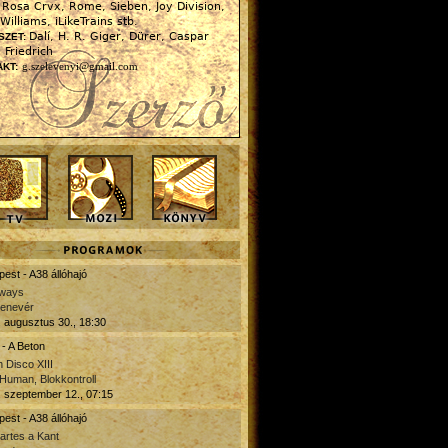
Rosa Crvx, Rome, Sieben, Joy Division,
:
Williams, iLikeTrains stb.
Dalí, H. R. Giger, Dürer, Caspar
SZET:
 Friedrich
g.szelevenyi@gmail.com
KT:
est - A38 állóhajó
ways
denevér
 augusztus 30., 18:30
- A Beton
 Disco XIII
Human, Blokkontroll
 szeptember 12., 07:15
est - A38 állóhajó
artes a Kant