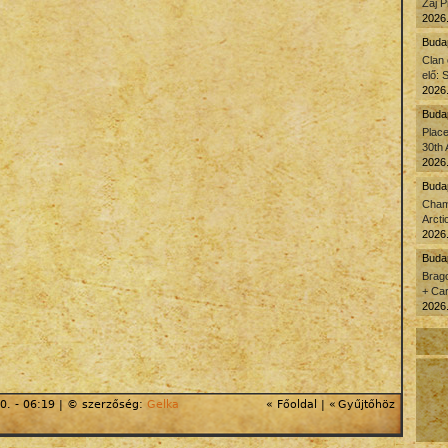
Zaj P
2026.
Budap
Clan
elő: 
2026.
Buda
Plac
30th 
2026.
Budap
Cham
Arcti
2026.
Buda
Brago
+ Car
2026.
0. - 06:19 | © szerzőség:
Gelka
« Főoldal
|
«
Gyűjtőhöz