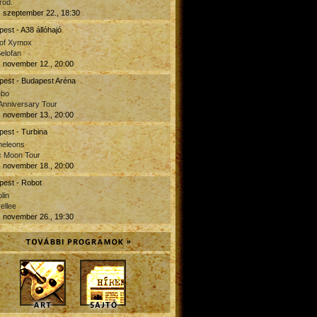
rod.
 szeptember 22., 18:30
est - A38 állóhajó
 of Xymox
Selofan
 november 12., 20:00
pest - Budapest Aréna
ebo
Anniversary Tour
 november 13., 20:00
est - Turbina
eleons
c Moon Tour
 november 18., 20:00
pest - Robot
lin
ellee
 november 26., 19:30