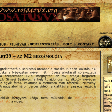
Jump to navigation
t39 – az M2 beszámolója
tekinthető a Bérkocsis utcában a Macska Pubban kiállításunk,
ska a Négyzeten néven hét művész alkotásait sorakoztatja
. A szeptember 12-ei megnyitón az m2 stábja forgatott.
ozik Gimesi Szabolcs, a hely tulajdonosa, az alkotók nevében
SZEL
z egyik fotós, valamint a Memento Mori részéről Szelevényi
 A nagyjából háromperces videón a kiállítási anyag egy részét is
SZÜL.
k.
SZÜL.
VÉGZ
iaklikk beágyazó kódja nem működik, de
ide kattintva
FILOZ
nthető
a videó.
az Ég
KÖNY
Cave