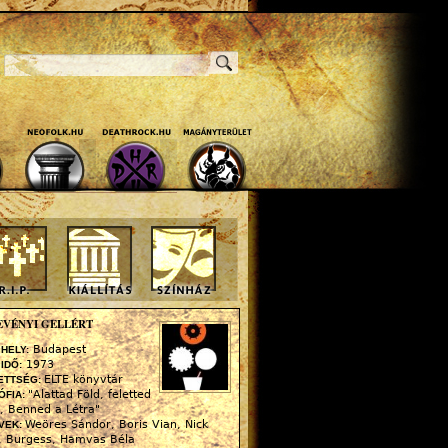
Keresés
Keresés Űrlap
EVÉNYI GELLÉRT
Budapest
 HELY:
1973
 IDŐ:
ELTE könyvtár
ETTSÉG:
"Alattad Föld, feletted
ÓFIA:
, Benned a Létra"
Weöres Sándor, Boris Vian, Nick
VEK:
, Burgess, Hamvas Béla