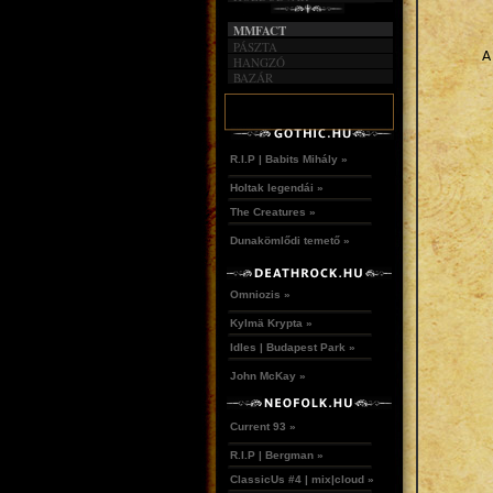
MMFACT
PÁSZTA
A
HANGZÓ
BAZÁR
R.I.P | Babits Mihály »
Holtak legendái »
The Creatures »
Dunakömlődi temető »
Omniozis »
Kylmä Krypta »
Idles | Budapest Park »
John McKay »
Current 93 »
R.I.P | Bergman »
ClassicUs #4 | mix|cloud »