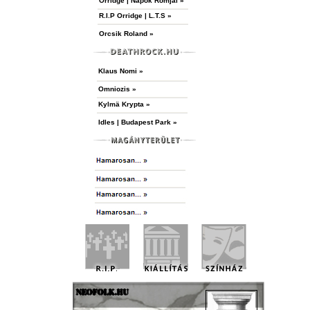
Orridge | Napok Romjai »
R.I.P Orridge | L.T.S »
Orcsik Roland »
Klaus Nomi »
Omniozis »
Kylmä Krypta »
Idles | Budapest Park »
NEOFOLK.HU