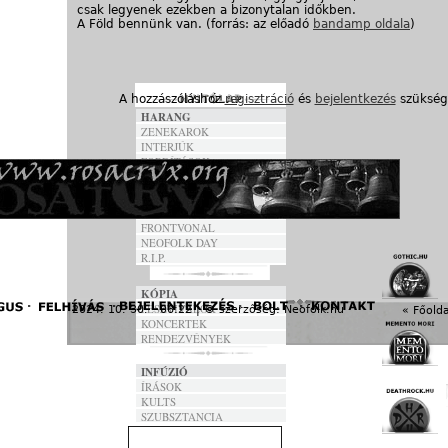
csak legyenek ezekben a bizonytalan időkben.
A Föld bennünk van. (forrás: az előadó
bandamp oldala
)
A hozzászóláshoz
regisztráció
és
bejelentkezés
szükség
HARANG
ZENEKAROK
INTERJÚK
FORDÍTÁSOK
DALSZÖVEGEK
ANNO
FRONTVONAL
NEOFOLK DAY
R.I.P.
KÓPIA
FESZTIVÁLOK
2024. 10. 30. - 06:22 | © szerzőség:
Neofolk.hu
« Főolda
KONCERTEK
RENDEZVÉNYEK
INFÚZIÓ
ÍRÁSOK
KULTS
SZUBSZTANCIA