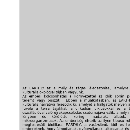
Az EARTHLY az a mély és tágas lélegzetvétel, amelyre 
kulturális ökológiai tájban vágyunk.
Az emberi kölcsönhatás a környezettel az idők során po
teremt vagy pusztít. Ebben a műalkotásban, az EARTH
kulturális narratíva fejeződik ki, amelyet a hallgatók mélyen 
fuvola a terra tájakkal, a cirkadián ciklusokkal és a 
oszcillációval való újrakapcsolódás csatornájává válik, amely
lényben és körülötte kering: madarak, állatok, 
mikroorganizmusok. Az emberiség éhezik az ilyen típusú ro
megtestesült biofíliára. EARTHLY, a varázslónő, időt és te
embereknek, hogy álmodjanak, gyógyuljanak, alkossanak és