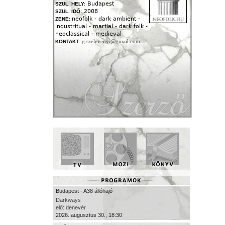
Budapest
SZÜL. HELY:
2008
SZÜL. IDŐ:
neofolk - dark ambient -
ZENE:
industritual - martial - dark folk -
neoclassical - medieval
g.szelevenyi@gmail.com
KONTAKT:
Budapest - A38 állóhajó
Darkways
elő: denevér
2026. augusztus 30., 18:30