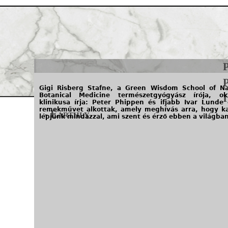
Jump to navigation
Gigi Risberg Stafne, a Green Wisdom School of Na
Botanical Medicine természetgyógyász írója, ok
klinikusa írja: Peter Phippen és ifjabb Ivar Lunde
remekművet alkottak, amely meghívás arra, hogy k
- Earthly
lépjünk mindazzal, ami szent és érző ebben a világban