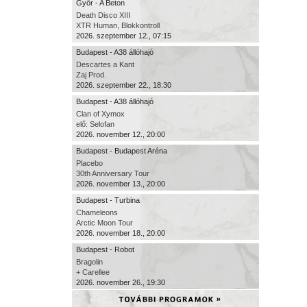
Győr - A Beton
Death Disco XIII
XTR Human, Blokkontroll
2026. szeptember 12., 07:15
Budapest - A38 állóhajó
Descartes a Kant
Zaj Prod.
2026. szeptember 22., 18:30
Budapest - A38 állóhajó
Clan of Xymox
elő: Selofan
2026. november 12., 20:00
Budapest - Budapest Aréna
Placebo
30th Anniversary Tour
2026. november 13., 20:00
Budapest - Turbina
Chameleons
Arctic Moon Tour
2026. november 18., 20:00
Budapest - Robot
Bragolin
+ Carellee
2026. november 26., 19:30