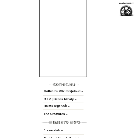
Gothic.hu #37 mix|cloud »
R.I.P | Babits Mihály »
Holtak legendái »
The Creatures »
1 százalék »