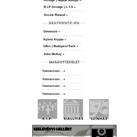
Orridge | Napok Romjai »
R.I.P Orridge | L.T.S »
Orcsik Roland »
Omniozis »
Kylmä Krypta »
Idles | Budapest Park »
John McKay »
SZELEVÉNYI GELLÉRT