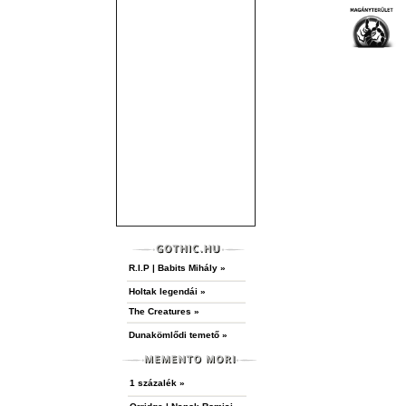
R.I.P | Babits Mihály »
Holtak legendái »
The Creatures »
Dunakömlődi temető »
1 százalék »