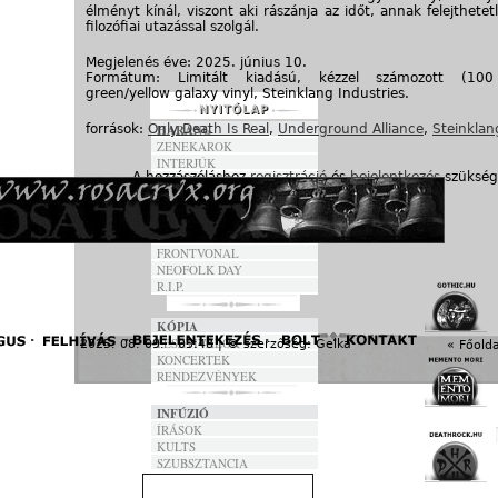
élményt kínál, viszont aki rászánja az időt, annak felejthetet
filozófiai utazással szolgál.
Megjelenés éve: 2025. június 10.
Formátum: Limitált kiadású, kézzel számozott (100
green/yellow galaxy vinyl, Steinklang Industries.
források:
Only Death Is Real
HARANG
,
Underground Alliance
,
Steinklan
ZENEKAROK
INTERJÚK
A hozzászóláshoz
regisztráció
és
bejelentkezés
szükség
FORDÍTÁSOK
DALSZÖVEGEK
ANNO
FRONTVONAL
NEOFOLK DAY
R.I.P.
KÓPIA
FESZTIVÁLOK
2025. 08. 09. - 05:48 | © szerzőség:
Gelka
« Főolda
KONCERTEK
RENDEZVÉNYEK
INFÚZIÓ
ÍRÁSOK
KULTS
SZUBSZTANCIA