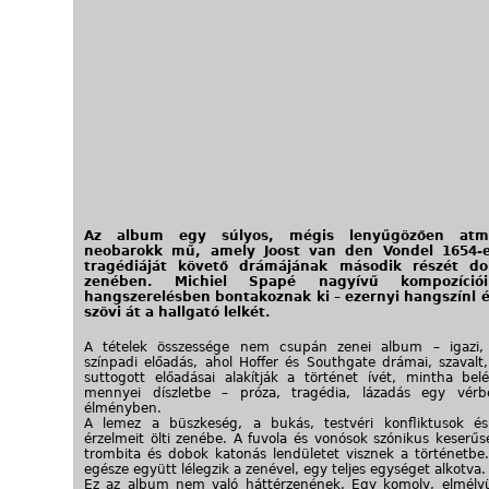
Az album egy súlyos, mégis lenyűgözően atmo
neobarokk mű, amely Joost van den Vondel 1654-es
tragédiáját követő drámájának második részét dol
zenében. Michiel Spapé nagyívű kompozíció
hangszerelésben bontakoznak ki – ezernyi hangszínl é
szövi át a hallgató lelkét.
A tételek összessége nem csupán zenei album – igazi, 
színpadi előadás, ahol Hoffer és Southgate drámai, szavalt,
suttogott előadásai alakítják a történet ívét, mintha be
mennyei díszletbe – próza, tragédia, lázadás egy vérbel
élményben.
A lemez a büszkeség, a bukás, testvéri konfliktusok é
érzelmeit ölti zenébe. A fuvola és vonósok szónikus keserűs
trombita és dobok katonás lendületet visznek a történetbe.
egésze együtt lélegzik a zenével, egy teljes egységet alkotva.
Ez az album nem való háttérzenének. Egy komoly, elmélyül