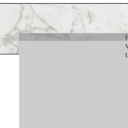
Jump to navigation
H
L