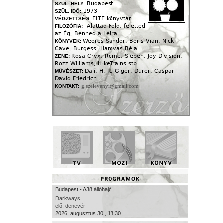
Budapest
SZÜL. HELY:
1973
SZÜL. IDŐ:
ELTE könyvtár
VÉGZETTSÉG:
"Alattad Föld, feletted
FILOZÓFIA:
az Ég, Benned a Létra"
Weöres Sándor, Boris Vian, Nick
KÖNYVEK:
Cave, Burgess, Hamvas Béla
Rosa Crvx, Rome, Sieben, Joy Division,
ZENE:
Rozz Williams, iLikeTrains stb.
Dalí, H. R. Giger, Dürer, Caspar
MŰVÉSZET:
David Friedrich
g.szelevenyi@gmail.com
KONTAKT:
Budapest - A38 állóhajó
Darkways
elő: denevér
2026. augusztus 30., 18:30