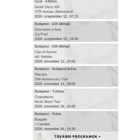
Győr - A Beton
Death Disco XIII
XTR Human, Blokkontroll
2026. szeptember 12., 07:15
Budapest - A38 állóhajó
Descartes a Kant
Zaj Prod.
2026. szeptember 22., 18:30
Budapest - A38 állóhajó
Clan of Xymox
elő: Selofan
2026. november 12., 20:00
Budapest - Budapest Aréna
Placebo
30th Anniversary Tour
2026. november 13., 20:00
Budapest - Turbina
Chameleons
Arctic Moon Tour
2026. november 18., 20:00
Budapest - Robot
Bragolin
+ Carellee
2026. november 26., 19:30