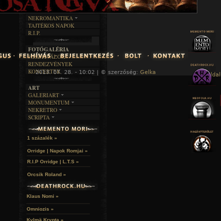
KÉPES
MŰVÉSZET
DALSZÖVEGEK
RENDEZVÉNYEK
SZÖVEGES
ÍRÁSTÖRTÉNET
NEKROMANTIKA
TAJTÉKOS NAPOK
AKTUÁLIS
R.I.P.
A MÚLT
FOTÓGALÉRIA
FESZTIVÁLOK
RENDEZVÉNYEK
KONCERTEK
2013. 07. 28. - 10:02 | © szerzőség:
Gelka
« Főoldal
ART
GALERIART
MONUMENTUM
ARTGALERI
NEKRETRO
TEMETŐK
KÉPREGÉNYEK
SCRIPTA
SZUBKULT
TEMPLOMOK
LAKÁSKULTS
NOVELLÁK
FEKETE LYUK
VÁRAK
VERSEK
RELIKVIÁK
HELYEK
1 százalék »
HALÁLTÁNC
Orridge | Napok Romjai »
R.I.P Orridge | L.T.S »
Orcsik Roland »
Klaus Nomi »
Omniozis »
Kylmä Krypta »