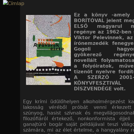
Jump to navigation
Ez a könyv -amely
BORÍTÓVAL jelent meg
ELSŐ magyarul me
regénye az 1962-ben 
Viktor Pelevinnek, az
írónemzedék fenegye
Gogoli hagyom
gyökerező regén
novelláit folyamatos
a folyóiratok, műve
tizenöt nyelvre fordít
A SZERZŐ 2001
KÖNYVFESZTIVÁL
DÍSZVENDÉGE volt.
Egy krími üdülőhelyen alkoholmérgezést ka
lakosság véréből próbát venni érkezett
szúnyog, hasist szívnak és megvilágosodnak
filozófiáról értekező, nonkonformista éjjeli
ganajtúró bogár saját példájával teszi világ
számára, mi az élet értelme, a hangyalány 