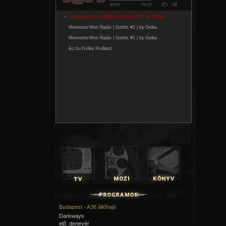
Budapest - A38 állóhajó
Darkways
elő: denevér