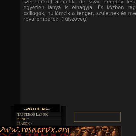
szerelemről álmodik, de sivár magány lesz
egyetlen lánya is elhagyja. És közben ra
csillagok, hullámzik a tenger, születnek és m
rovaremberek. (fülszöveg)
TAJTÉKOS LAPOK
ZENE
ÍRÁSOK
EGYÜTTESEK
BOSZORKÁNYKONYHA
IRODALOM
INTERJÚK
FEKETE HUMOR
FILM
FORDÍTÁSOK