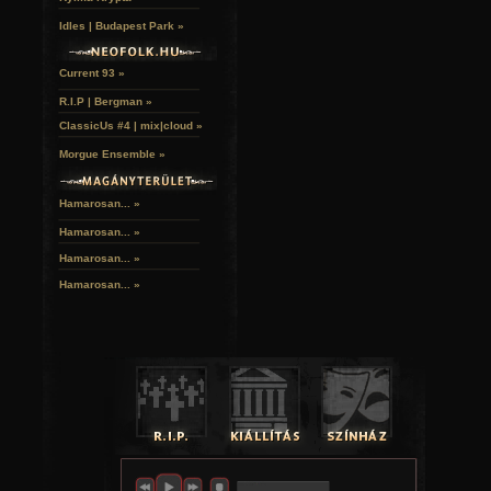
Idles | Budapest Park »
Current 93 »
R.I.P | Bergman »
ClassicUs #4 | mix|cloud »
Morgue Ensemble »
Hamarosan... »
Hamarosan...
»
Hamarosan...
»
Hamarosan...
»