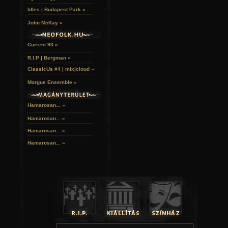
Idles | Budapest Park »
John McKay »
Current 93 »
R.I.P | Bergman »
ClassicUs #4 | mix|cloud »
Morgue Ensemble »
Hamarosan... »
Hamarosan...
»
Hamarosan...
»
Hamarosan...
»