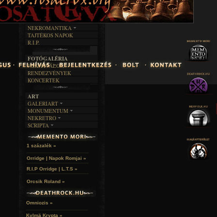
INTERJÚK
FEKETE HUMOR
FILM
FORDÍTÁSOK
KÉPES
MŰVÉSZET
DALSZÖVEGEK
RENDEZVÉNYEK
SZÖVEGES
ÍRÁSTÖRTÉNET
NEKROMANTIKA
TAJTÉKOS NAPOK
AKTUÁLIS
R.I.P.
A MÚLT
FOTÓGALÉRIA
FESZTIVÁLOK
RENDEZVÉNYEK
KONCERTEK
ART
GALERIART
MONUMENTUM
ARTGALERI
NEKRETRO
TEMETŐK
KÉPREGÉNYEK
SCRIPTA
SZUBKULT
TEMPLOMOK
LAKÁSKULTS
NOVELLÁK
FEKETE LYUK
VÁRAK
VERSEK
RELIKVIÁK
HELYEK
1 százalék »
HALÁLTÁNC
Orridge | Napok Romjai »
R.I.P Orridge | L.T.S »
Orcsik Roland »
Omniozis »
Kylmä Krypta »