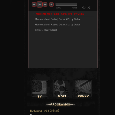
Budapest - A38 állóhajó