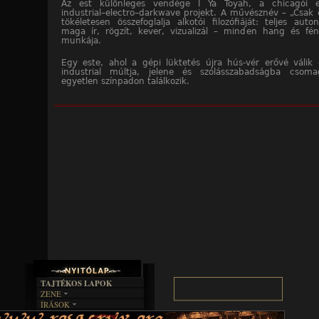
Az est különleges vendége I Ya Toyah, a chicagói e
industrial–electro–darkwave projekt. A művésznév – „Csak
tökéletesen összefoglalja alkotói filozófiáját: teljes auto
maga ír, rögzít, kever, vizualizál – minden hang és fé
munkája.
Egy este, ahol a gépi lüktetés újra hús-vér erővé válik
industrial múltja, jelene és szólásszabadságba csoma
egyetlen színpadon találkozik.
TAJTÉKOS LAPOK
ZENE
ÍRÁSOK
EGYÜTTESEK
BOSZORKÁNYKONYHA
IRODALOM