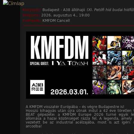
Jump to navigation
Helyszín:
Budapest - A38 állóhajó
(XI. Petőfi híd budai hídfő
Időpont:
2026. augusztus 4., 19:00
Fellépők:
KMFDM Cancel!
A KMFDM visszatér Európába – és végre Budapestre is!
Hosszú kihagyás után újra útnak indul a 42 éve töretlen
BEAT gépezete: a KMFDM Europe 2026 turné egyik leg
állomása a hazai közönséget rázza fel. A legenda, amely
vezetett be az industrial acélzajába, most is azt ígéri: 
arcodba!