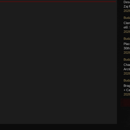
Desc
Zaj 
2026
Buda
Clan
elő:
2026
Buda
Pla
30th
2026
Buda
Cha
Arct
2026
Buda
Brag
+ Ca
2026