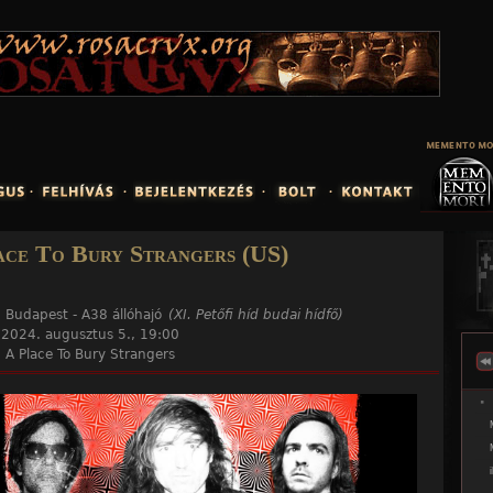
Jump to navigation
ace To Bury Strangers (US)
:
Budapest - A38 állóhajó
(XI. Petőfi híd budai hídfő)
:
2024. augusztus 5., 19:00
:
A Place To Bury Strangers