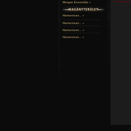
Morgue Ensemble »
Hamarosan... »
Hamarosan...
»
Hamarosan...
»
Hamarosan...
»