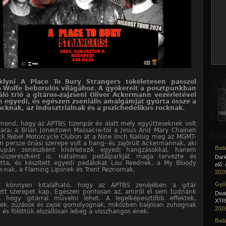
klyni A Place To Bury Strangers tökéletesen passzol
 Wolfe beborulós világához. A gyökereit a posztpunkban
ló trió a gitáros-zajzseni Oliver Ackermann vezérletével
 egyedi, és egészen zseniális amalgámját gyúrta össze a
ocknak, az indusztriálnak és a pszichedelikus rocknak.
mond, hogy az APTBS tizenpár év alatt mely együtteseknek volt
kara: a Brian Jonestown Massacre-tól a Jesus And Mary Chainen
ck Rebel Motorcycle Clubon át a Nine Inch Nailsig meg az MGMT-
n persze óriási szerepe volt a hang- és zajőrült Ackermannak, aki
Buda
pán zenészként kísérletezik egyedi hangzásokkal, hanem
műszerészként is. Hatalmas pedálparkját maga tervezte és
Dar
totta, és készített egyedi pedálokat Lou Reednek, a My Bloody
elő:
e-nak, a Flaming Lipsnek és Trent Reznornak.
2026
Győr
l könnyen kitalálható, hogy az APTBS zenéjében a gitár
tett szerepet kap. Egészen pontosan az, amiről el sem tudnánk
Deat
i, hogy gitárral művelni lehet. A legelképesztőbb effektek,
XTR 
sek, zúzások és zajok gomolyognak, miközben baljósan zuhognak
2026
 és fölöttük elszállósan lebeg a visszhangos ének.
Buda