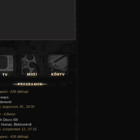
pest - A38 állóhajó
kways
 denevér
. augusztus 30., 18:30
 - A Beton
h Disco XIII
Human, Blokkontroll
. szeptember 12., 07:15
pest - A38 állóhajó