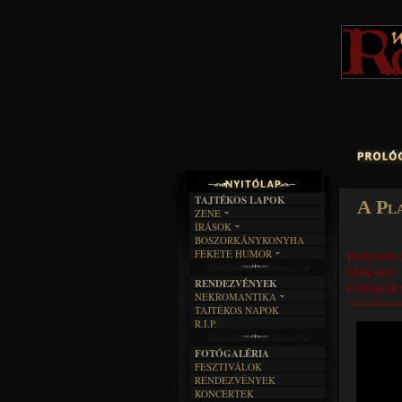
TAJTÉKOS LAPOK
A Pl
ZENE
ÍRÁSOK
EGYÜTTESEK
BOSZORKÁNYKONYHA
IRODALOM
INTERJÚK
FEKETE HUMOR
Helyszín
FILM
FORDÍTÁSOK
KÉPES
Időpont
MŰVÉSZET
DALSZÖVEGEK
RENDEZVÉNYEK
SZÖVEGES
Fellépők
ÍRÁSTÖRTÉNET
NEKROMANTIKA
TAJTÉKOS NAPOK
AKTUÁLIS
R.I.P.
A MÚLT
FOTÓGALÉRIA
FESZTIVÁLOK
RENDEZVÉNYEK
KONCERTEK