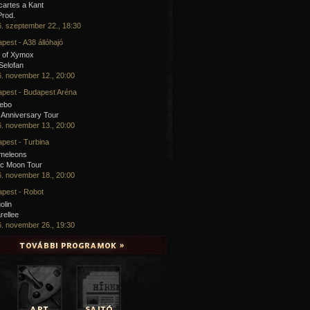
artes a Kant
Prod.
. szeptember 22., 18:30
pest - A38 állóhajó
 of Xymox
 Selofan
. november 12., 20:00
pest - Budapest Aréna
cebo
 Anniversary Tour
. november 13., 20:00
pest - Turbina
meleons
ic Moon Tour
. november 18., 20:00
pest - Robot
olin
rellee
. november 26., 19:30