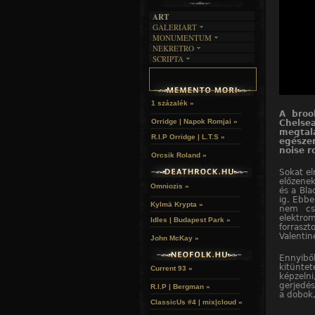
ART
GALERIART
MONUMENTUM
ARTGALERI
NEKRETRO
TEMETŐK
KÉPREGÉNYEK
SCRIPTA
SZUBKULT
TEMPLOMOK
LAKÁSKULTS
NOVELLÁK
FEKETE LYUK
VÁRAK
VERSEK
RELIKVIÁK
HELYEK
HALÁLTÁNC
1 százalék »
A broo
Orridge | Napok Romjai »
Chelsea
megtalá
R.I.P Orridge | L.T.S »
egészen
noise r
Orcsik Roland »
Sokat el
előzene
Omniozis »
és a Bla
ig. Ebbe
Kylmä Krypta »
nem csu
elektro
Idles | Budapest Park »
forrasz
Valentin
John McKay »
Ennyibő
kitünte
Current 93 »
képzeln
gerjedé
R.I.P | Bergman »
a dobok,
ClassicUs #4 | mix|cloud »