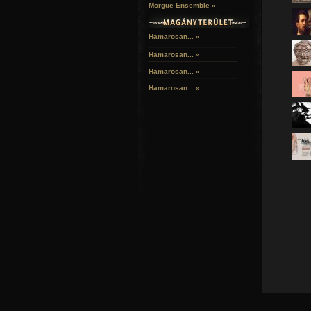
dátum l
Morgue Ensemble »
ami eddi
Hamarosan... »
Hamarosan...
»
Hamarosan...
»
Hamarosan...
»