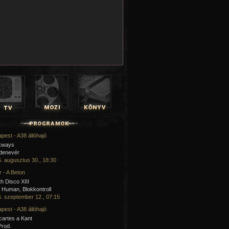
pest - A38 állóhajó
kways
 denevér
. augusztus 30., 18:30
 - A Beton
h Disco XIII
Human, Blokkontroll
. szeptember 12., 07:15
pest - A38 állóhajó
artes a Kant
Prod.