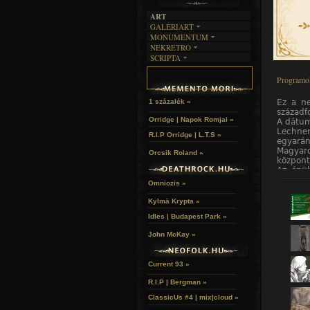
ART
GALERIART
MONUMENTUM
ARTGALERI
NEKRETRO
TEMETŐK
KÉPREGÉNYEK
SCRIPTA
SZUBKULT
TEMPLOMOK
LAKÁSKULTS
NOVELLÁK
FEKETE LYUK
VÁRAK
Programo
VERSEK
RELIKVIÁK
HELYEK
HALÁLTÁNC
Ez a ne
1 százalék »
századf
Orridge | Napok Romjai »
A dátum
Lechner
R.I.P Orridge | L.T.S »
egyarán
Magyar
Orcsik Roland »
központ
Az épül
______
igazán.
Omniozis »
2026-ba
bővítjük
Kylmä Krypta »
Séták, 
Idles | Budapest Park »
naphoz
ugyana
John McKay »
kezdemé
nem eg
számára
Current 93 »
Várjuk
szecess
R.I.P | Bergman »
sétát, 
bekerül
ClassicUs #4 | mix|cloud »
Célunk,