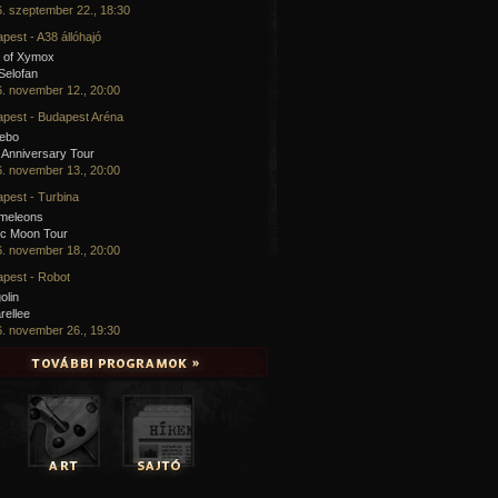
. szeptember 22., 18:30
pest - A38 állóhajó
 of Xymox
 Selofan
. november 12., 20:00
pest - Budapest Aréna
cebo
 Anniversary Tour
. november 13., 20:00
pest - Turbina
meleons
ic Moon Tour
. november 18., 20:00
pest - Robot
olin
rellee
. november 26., 19:30