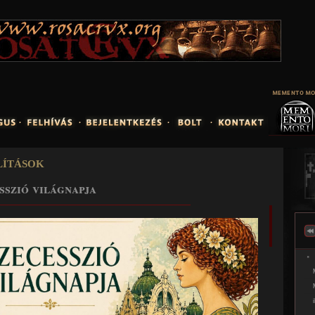
Jump to navigation
lítások
sszió világnapja
______________________________________________