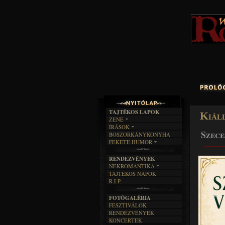
TAJTÉKOS LAPOK
Kiál
ZENE
ÍRÁSOK
EGYÜTTESEK
Szece
BOSZORKÁNYKONYHA
IRODALOM
INTERJÚK
FEKETE HUMOR
______
FILM
FORDÍTÁSOK
KÉPES
MŰVÉSZET
DALSZÖVEGEK
RENDEZVÉNYEK
SZÖVEGES
ÍRÁSTÖRTÉNET
NEKROMANTIKA
TAJTÉKOS NAPOK
AKTUÁLIS
R.I.P.
A MÚLT
FOTÓGALÉRIA
FESZTIVÁLOK
RENDEZVÉNYEK
KONCERTEK