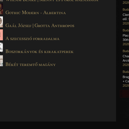
egyen, hanem egy olyan nap, amikor végre észrevesszük azt,
2026
g is körülöttünk volt.
Buda
Gothic Modern - Albertina
Clan
elő:
2026
Gaál József | Grotta Anthropos
Buda
Pla
A szecesszió forradalma
30th
2026
Boszorkányok és kirakatperek
Buda
Cha
Arct
Békét teremtő magány
2026
Buda
Brag
+ Ca
2026