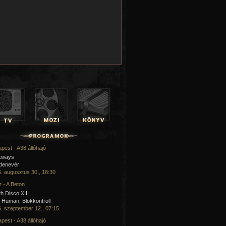
pest - A38 állóhajó
kways
 denevér
. augusztus 30., 18:30
 - A Beton
h Disco XIII
Human, Blokkontroll
. szeptember 12., 07:15
pest - A38 állóhajó