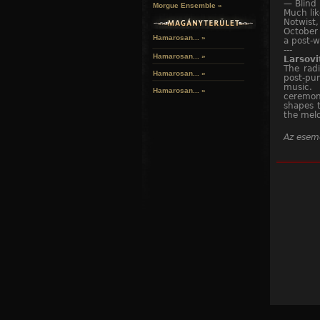
— Blind 
Morgue Ensemble »
Much lik
Notwist
October 
Hamarosan... »
a post-w
---
Hamarosan...
»
Larsovi
The rad
Hamarosan...
»
post-pun
music. 
Hamarosan...
»
ceremoni
shapes 
the melo
Az esem