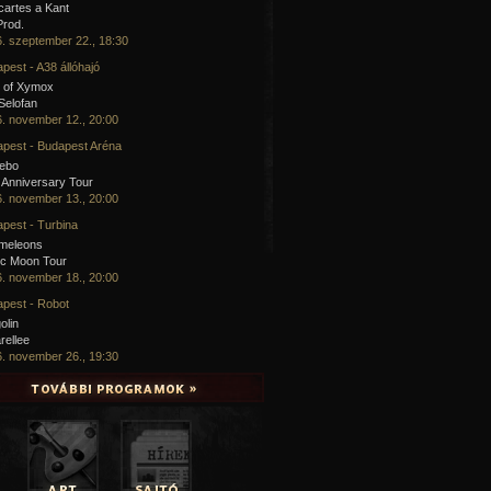
artes a Kant
Prod.
. szeptember 22., 18:30
pest - A38 állóhajó
 of Xymox
 Selofan
. november 12., 20:00
pest - Budapest Aréna
cebo
 Anniversary Tour
. november 13., 20:00
pest - Turbina
meleons
ic Moon Tour
. november 18., 20:00
pest - Robot
olin
rellee
. november 26., 19:30