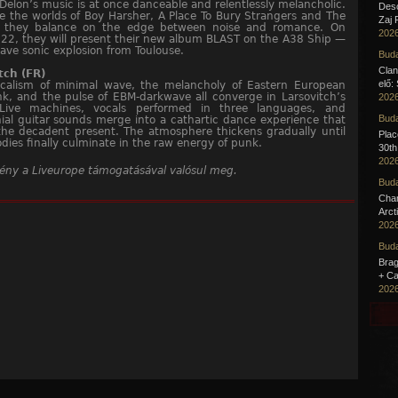
Delon’s music is at once danceable and relentlessly melancholic.
Desc
e the worlds of Boy Harsher, A Place To Bury Strangers and The
Zaj 
, they balance on the edge between noise and romance. On
2026
22, they will present their new album BLAST on the A38 Ship —
ave sonic explosion from Toulouse.
Buda
Clan
tch (FR)
elő:
icalism of minimal wave, the melancholy of Eastern European
k, and the pulse of EBM-darkwave all converge in Larsovitch’s
2026
Live machines, vocals performed in three languages, and
Buda
al guitar sounds merge into a cathartic dance experience that
the decadent present. The atmosphere thickens gradually until
Pla
dies finally culminate in the raw energy of punk.
30th
2026
ény a Liveurope támogatásával valósul meg.
Buda
Cha
Arct
2026
Buda
Brag
+ Ca
2026