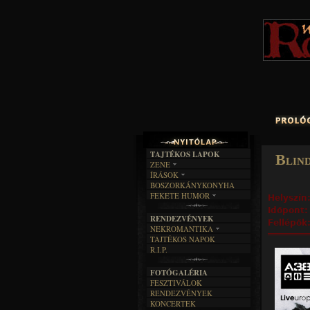
TAJTÉKOS LAPOK
Blin
ZENE
ÍRÁSOK
EGYÜTTESEK
BOSZORKÁNYKONYHA
IRODALOM
INTERJÚK
FEKETE HUMOR
Helyszín
FILM
FORDÍTÁSOK
KÉPES
Időpont
MŰVÉSZET
DALSZÖVEGEK
RENDEZVÉNYEK
SZÖVEGES
Fellépők
ÍRÁSTÖRTÉNET
NEKROMANTIKA
TAJTÉKOS NAPOK
AKTUÁLIS
R.I.P.
A MÚLT
FOTÓGALÉRIA
FESZTIVÁLOK
RENDEZVÉNYEK
KONCERTEK