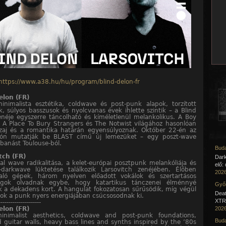
https://www.a38.hu/hu/program/blind-delon-fr
elon (FR)
inimalista esztétika, coldwave és post-punk alapok, torzított
ak, súlyos basszusok és nyolcvanas évek ihlette szintik – a Blind
néje egyszerre táncolható és kíméletlenül melankolikus. A Boy
 A Place To Bury Strangers és The Notwist világához hasonlóan
 zaj és a romantika határán egyensúlyoznak. Október 22-én az
ón mutatják be BLAST című új lemezüket – egy poszt-wave
anást Toulouse-ból.
Buda
tch (FR)
Dar
l wave radikalitása, a kelet-európai posztpunk melankóliája és
elő:
darkwave lüktetése találkozik Larsovitch zenéjében. Élőben
2026
aló gépek, három nyelven előadott vokálok és szertartásos
ngok olvadnak egybe, hogy katartikus tánczenei élménnyé
Győr
k a dekadens kort. A hangulat fokozatosan sűrűsödik, míg végül
Deat
ok a punk nyers energiájában csúcsosodnak ki.
XTR 
---------------------
elon (FR)
2026
inimalist aesthetics, coldwave and post-punk foundations,
Buda
d guitar walls, heavy bass lines and synths inspired by the ’80s