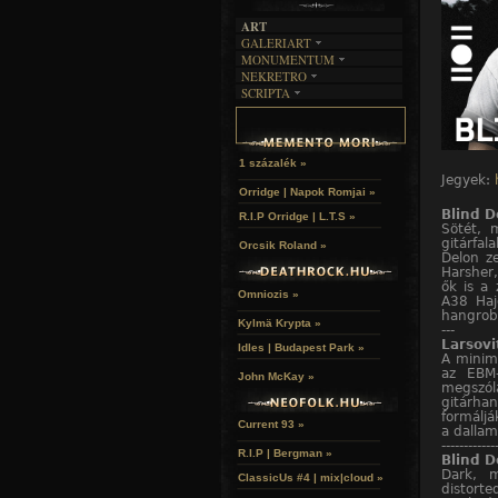
ART
GALERIART
MONUMENTUM
ARTGALERI
NEKRETRO
TEMETŐK
KÉPREGÉNYEK
SCRIPTA
SZUBKULT
TEMPLOMOK
LAKÁSKULTS
NOVELLÁK
FEKETE LYUK
VÁRAK
VERSEK
RELIKVIÁK
HELYEK
HALÁLTÁNC
1 százalék »
Jegyek:
Orridge | Napok Romjai »
Blind D
R.I.P Orridge | L.T.S »
Sötét, m
gitárfal
Orcsik Roland »
Delon ze
Harsher,
ők is a
Omniozis »
A38 Haj
hangrobb
Kylmä Krypta »
---
Larsovi
Idles | Budapest Park »
A minima
az EBM-
John McKay »
megszól
gitárha
formáljá
Current 93 »
a dallam
------------
R.I.P | Bergman »
Blind D
Dark, m
ClassicUs #4 | mix|cloud »
distorte