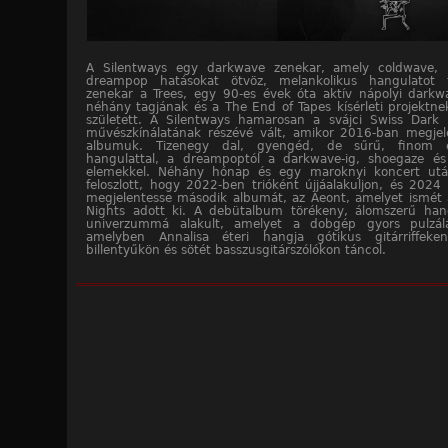
A Silentways egy darkwave zenekar, amely coldwave, 
dreampop hatásokat ötvöz, melankolikus hangulatot 
zenekar a Trees, egy 90-es évek óta aktív nápolyi darkw
néhány tagjának és a The End of Tapes kísérleti projektnek
született. A Silentways hamarosan a svájci Swiss Dark 
művészkínálatának részévé vált, amikor 2016-ban megjel
albumuk. Tizenegy dal, gyengéd, de sűrű, finom
hangulattal, a dreampoptól a darkwave-ig, shoegaze és
elemekkel. Néhány hónap és egy maroknyi koncert utá
feloszlott, hogy 2022-ben trióként újjáalakuljon, és 202
megjelentesse második albumát, az Aeont, amelyet ismét 
Nights adott ki. A debütalbum törékeny, álomszerű han
univerzummá alakult, amelyet a dobgép gyors pulzálá
amelyben Annalisa éteri hangja gótikus gitárriffeke
billentyűkön és sötét basszusgitárszólókon táncol.