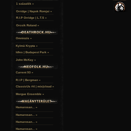
VERSEK
RELIKVIÁK
HELYEK
1 százalék »
HALÁLTÁNC
Orridge | Napok Romjai »
R.I.P Orridge | L.T.S »
Orcsik Roland »
Omniozis »
Kylmä Krypta »
Idles | Budapest Park »
John McKay »
Current 93 »
R.I.P | Bergman »
ClassicUs #4 | mix|cloud »
Morgue Ensemble »
Hamarosan... »
Hamarosan...
»
Hamarosan...
»
Hamarosan...
»