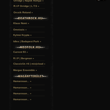
Orridge | Napok Romjai »
A hozzászóláshoz
regisztráció
és
bejelentkezés
szüksé
R.I.P Orridge | L.T.S »
Orcsik Roland »
Klaus Nomi »
Omniozis »
Kylmä Krypta »
Idles | Budapest Park »
Current 93 »
R.I.P | Bergman »
ClassicUs #4 | mix|cloud »
Morgue Ensemble »
Hamarosan... »
Hamarosan...
»
Hamarosan...
»
Hamarosan...
»