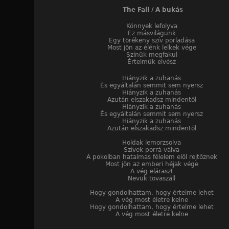
The Fall / A bukás
Könnyek lefolyva
Ez másvilágunk
Egy törékeny szív porladása
Most jön az élénk lelkek vége
Színük megfakul
Értelmük elvész
Hiányzik a zuhanás
És egyáltalán semmit sem nyersz
Hiányzik a zuhanás
Azután elszakadsz mindentől
Hiányzik a zuhanás
És egyáltalán semmit sem nyersz
Hiányzik a zuhanás
Azután elszakadsz mindentől
Holdak lemorzsolva
Szívek porrá válva
A pokolban hatalmas félelem elől rejtőznek
Most jön az emberi héjak vége
A vég eláraszt
Nevük tovaszáll
Hogy gondolhattam, hogy értelme lehet
A vég most életre kelne
Hogy gondolhattam, hogy értelme lehet
A vég most életre kelne