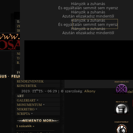
Hiányzik a zuhanás
És egyáltalán semmit sem nyersz
Hiányzik a zuhanás
Azután elszakadsz mindentől
Hiányzik a zuhanás
TAJTÉKOS LAPOK
És egyáltalán semmit sem nyersz
ZENE
Hiányzik a zuhanás
ÍRÁSOK
EGYÜTTESEK
Azután elszakadsz mindentől
BOSZORKÁNYKONYHA
IRODALOM
INTERJÚK
FEKETE HUMOR
FILM
FORDÍTÁSOK
KÉPES
MŰVÉSZET
DALSZÖVEGEK
RENDEZVÉNYEK
SZÖVEGES
ÍRÁSTÖRTÉNET
NEKROMANTIKA
TAJTÉKOS NAPOK
AKTUÁLIS
R.I.P.
A MÚLT
FOTÓGALÉRIA
FESZTIVÁLOK
RENDEZVÉNYEK
KONCERTEK
2023. 11. 15. - 06:29 | © szerzőség:
Alkony
« Főoldal
ART
GALERIART
MONUMENTUM
ARTGALERI
NEKRETRO
TEMETŐK
KÉPREGÉNYEK
SCRIPTA
SZUBKULT
TEMPLOMOK
LAKÁSKULTS
NOVELLÁK
FEKETE LYUK
VÁRAK
VERSEK
RELIKVIÁK
HELYEK
1 százalék »
HALÁLTÁNC