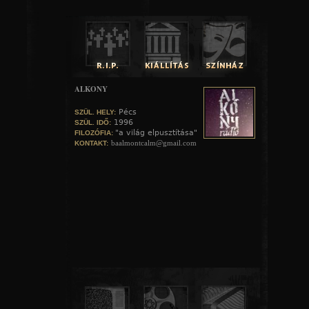
ALKONY
Pécs
SZÜL. HELY:
1996
SZÜL. IDŐ:
"a világ elpusztítása"
FILOZÓFIA:
baalmontcalm@gmail.com
KONTAKT: