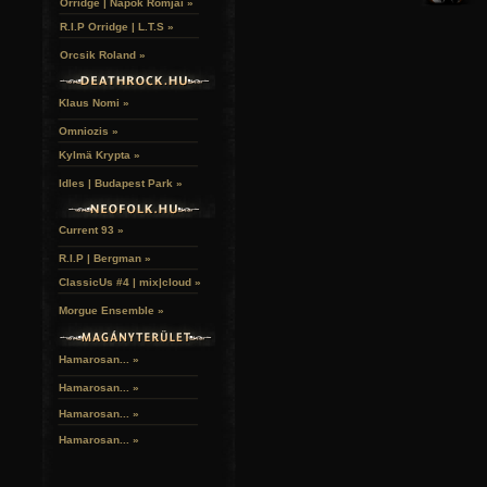
Orridge | Napok Romjai »
R.I.P Orridge | L.T.S »
Orcsik Roland »
Klaus Nomi »
Omniozis »
Kylmä Krypta »
Idles | Budapest Park »
Current 93 »
R.I.P | Bergman »
ClassicUs #4 | mix|cloud »
Morgue Ensemble »
Hamarosan... »
Hamarosan...
»
Hamarosan...
»
Hamarosan...
»