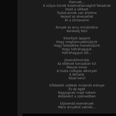
Hamvak…
A súlyos bűnök bizalmatlanságból fakadnak
Hozd a vétkest
Tudod,ennek van értelme
Vezesd az elveszettet
Át a zűrzavaron
Árnyék és árny mindörökre
Kerekedj felül
Kiterítjük lapjaink
Hogy megkönnyebbüljünk
Hogy fedezékbe meneküljünk
Hogy hátrahagyjuk
Hátrahagyjuk ezt…
Jövendőmondás
Az előérzet korszakán túl
Messze innen
A tiszta csillogás alkonyán
A láthatár
Közel kerül
Elfeledett vidékek múlandó erényei
És éji egek
Ragyognak majd nekem
Áldásként a szemeidben
Eljövendő események
Máris árnyékot vetnek…