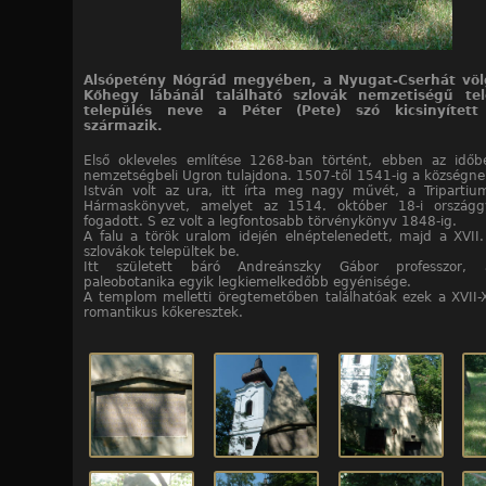
Alsópetény Nógrád megyében, a Nyugat-Cserhát völ
Kőhegy lábánál található szlovák nemzetiségű tel
település neve a Péter (Pete) szó kicsinyített 
származik.
Első okleveles említése 1268-ban történt, ebben az idő
nemzetségbeli Ugron tulajdona. 1507-től 1541-ig a községn
István volt az ura, itt írta meg nagy művét, a Tripartiu
Hármaskönyvet, amelyet az 1514. október 18-i országgy
fogadott. S ez volt a legfontosabb törvénykönyv 1848-ig.
A falu a török uralom idején elnéptelenedett, majd a XVII
szlovákok települtek be.
Itt született báró Andreánszky Gábor professzor,
paleobotanika egyik legkiemelkedőbb egyénisége.
A templom melletti öregtemetőben találhatóak ezek a XVII-X
romantikus kőkeresztek.