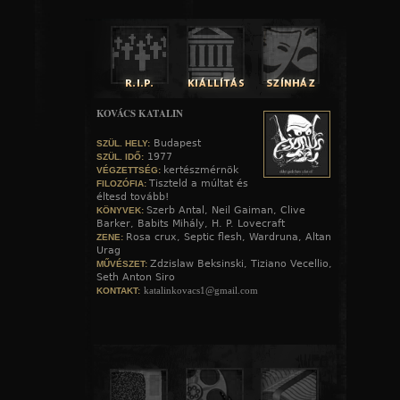
KOVÁCS KATALIN
Budapest
SZÜL. HELY:
1977
SZÜL. IDŐ:
kertészmérnök
VÉGZETTSÉG:
Tiszteld a múltat és
FILOZÓFIA:
éltesd tovább!
Szerb Antal, Neil Gaiman, Clive
KÖNYVEK:
Barker, Babits Mihály, H. P. Lovecraft
Rosa crux, Septic flesh, Wardruna, Altan
ZENE:
Urag
Zdzislaw Beksinski, Tiziano Vecellio,
MŰVÉSZET:
Seth Anton Siro
katalinkovacs1@gmail.com
KONTAKT: