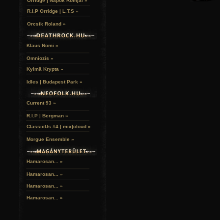
Orridge | Napok Romjai »
R.I.P Orridge | L.T.S »
Orcsik Roland »
Klaus Nomi »
Omniozis »
Kylmä Krypta »
Idles | Budapest Park »
Current 93 »
R.I.P | Bergman »
ClassicUs #4 | mix|cloud »
Morgue Ensemble »
Hamarosan... »
Hamarosan...
»
Hamarosan...
»
Hamarosan...
»