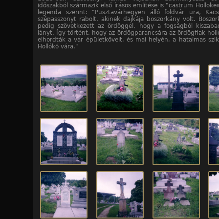
időszakból származik első írásos említése is "castrum Hollok
legenda szerint: "Pusztavárhegyen álló földvár ura, Kac
szépasszonyt rabolt, akinek dajkája boszorkány volt. Boszor
pedig szövetkezett az ördöggel, hogy a fogságból kiszaba
lányt. Így történt, hogy az ördögparancsára az ördögfiak hol
elhordták a vár épületköveit, és mai helyén, a hatalmas szik
Hollókő vára."