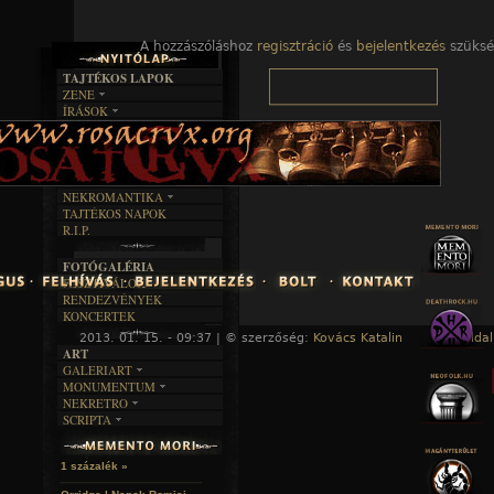
A hozzászóláshoz
regisztráció
és
bejelentkezés
szüksé
TAJTÉKOS LAPOK
ZENE
ÍRÁSOK
EGYÜTTESEK
BOSZORKÁNYKONYHA
IRODALOM
INTERJÚK
FEKETE HUMOR
FILM
FORDÍTÁSOK
KÉPES
MŰVÉSZET
DALSZÖVEGEK
RENDEZVÉNYEK
SZÖVEGES
ÍRÁSTÖRTÉNET
NEKROMANTIKA
TAJTÉKOS NAPOK
AKTUÁLIS
R.I.P.
A MÚLT
FOTÓGALÉRIA
FESZTIVÁLOK
RENDEZVÉNYEK
KONCERTEK
2013. 01. 15. - 09:37 | © szerzőség:
Kovács Katalin
« Főoldal
ART
GALERIART
MONUMENTUM
ARTGALERI
NEKRETRO
TEMETŐK
KÉPREGÉNYEK
SCRIPTA
SZUBKULT
TEMPLOMOK
LAKÁSKULTS
NOVELLÁK
FEKETE LYUK
VÁRAK
VERSEK
RELIKVIÁK
HELYEK
1 százalék »
HALÁLTÁNC