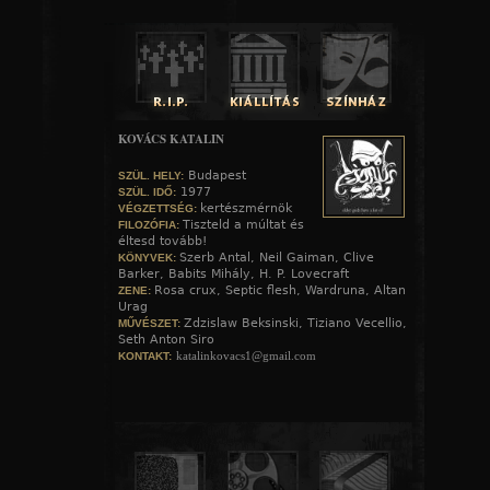
KOVÁCS KATALIN
Budapest
SZÜL. HELY:
1977
SZÜL. IDŐ:
kertészmérnök
VÉGZETTSÉG:
Tiszteld a múltat és
FILOZÓFIA:
éltesd tovább!
Szerb Antal, Neil Gaiman, Clive
KÖNYVEK:
Barker, Babits Mihály, H. P. Lovecraft
Rosa crux, Septic flesh, Wardruna, Altan
ZENE:
Urag
Zdzislaw Beksinski, Tiziano Vecellio,
MŰVÉSZET:
Seth Anton Siro
katalinkovacs1@gmail.com
KONTAKT: