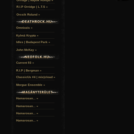
Orridge | Napok Romjai »
R.I.P Orridge | L.T.S »
Orcsik Roland »
Omniozis »
Kylmä Krypta »
Idles | Budapest Park »
John McKay »
Current 93 »
R.I.P | Bergman »
ClassicUs #4 | mix|cloud »
Morgue Ensemble »
Hamarosan... »
Hamarosan...
»
Hamarosan...
»
Hamarosan...
»