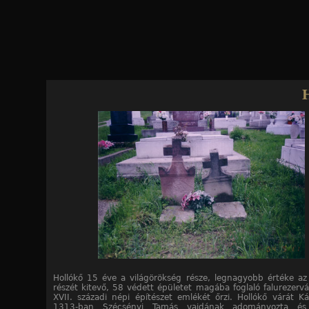
Jump to navigation
12
12
12
12
12
12
12
12
12
12
12
12
/10. kép
/11. kép
/12. kép
/1. kép
/2. kép
/3. kép
/4. kép
/5. kép
/6. kép
/7. kép
/8. kép
/9. kép
Hollókő 15 éve a világörökség része, legnagyobb értéke az
részét kitevő, 58 védett épületet magába foglaló falurezerv
XVII. századi népi építészet emlékét őrzi. Hollókő várát Ká
1313-ban Szécsényi Tamás vajdának adományozta és