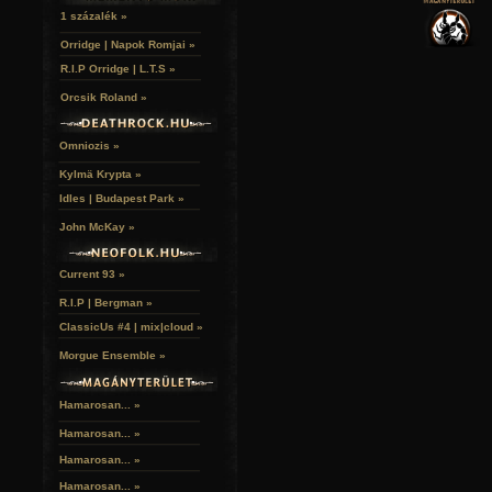
VERSEK
RELIKVIÁK
HELYEK
1 százalék »
HALÁLTÁNC
Orridge | Napok Romjai »
R.I.P Orridge | L.T.S »
Orcsik Roland »
Omniozis »
Kylmä Krypta »
Idles | Budapest Park »
John McKay »
Current 93 »
R.I.P | Bergman »
ClassicUs #4 | mix|cloud »
Morgue Ensemble »
Hamarosan... »
Hamarosan...
»
Hamarosan...
»
Hamarosan...
»