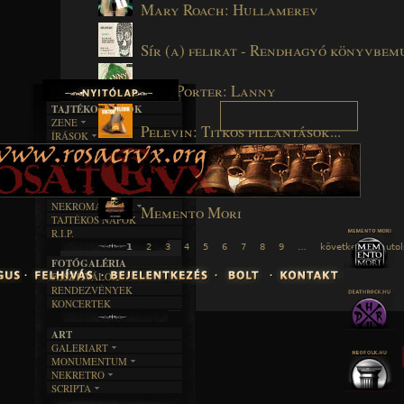
Mary Roach: Hullamerev
Sír (a) felirat - Rendhagyó könyvbem
Max Porter: Lanny
TAJTÉKOS LAPOK
ZENE
Pelevin: Titkos pillantások...
ÍRÁSOK
EGYÜTTESEK
BOSZORKÁNYKONYHA
IRODALOM
INTERJÚK
FEKETE HUMOR
FILM
Tar Sándor: A mi utcánk
FORDÍTÁSOK
KÉPES
MŰVÉSZET
DALSZÖVEGEK
RENDEZVÉNYEK
SZÖVEGES
ÍRÁSTÖRTÉNET
NEKROMANTIKA
Memento Mori
TAJTÉKOS NAPOK
AKTUÁLIS
R.I.P.
A MÚLT
1
2
3
4
5
6
7
8
9
…
következő ›
utol
FOTÓGALÉRIA
FESZTIVÁLOK
RENDEZVÉNYEK
KONCERTEK
ART
GALERIART
MONUMENTUM
ARTGALERI
NEKRETRO
TEMETŐK
KÉPREGÉNYEK
SCRIPTA
SZUBKULT
TEMPLOMOK
LAKÁSKULTS