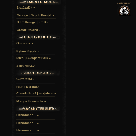
NOVELLÁK
FEKETE LYUK
VÁRAK
VERSEK
RELIKVIÁK
HELYEK
1 százalék »
HALÁLTÁNC
Orridge | Napok Romjai »
R.I.P Orridge | L.T.S »
Orcsik Roland »
Omniozis »
Kylmä Krypta »
Idles | Budapest Park »
John McKay »
Current 93 »
R.I.P | Bergman »
ClassicUs #4 | mix|cloud »
Morgue Ensemble »
Hamarosan... »
Hamarosan...
»
Hamarosan...
»