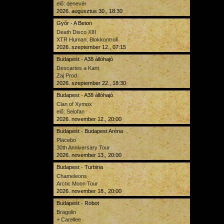
elő: denevér
2026. augusztus 30., 18:30
Győr - A Beton
Death Disco XIII
XTR Human, Blokkontroll
2026. szeptember 12., 07:15
Budapest - A38 állóhajó
Descartes a Kant
Zaj Prod.
2026. szeptember 22., 18:30
Budapest - A38 állóhajó
Clan of Xymox
elő: Selofan
2026. november 12., 20:00
Budapest - Budapest Aréna
Placebo
30th Anniversary Tour
2026. november 13., 20:00
Budapest - Turbina
Chameleons
Arctic Moon Tour
2026. november 18., 20:00
Budapest - Robot
Bragolin
+ Carellee