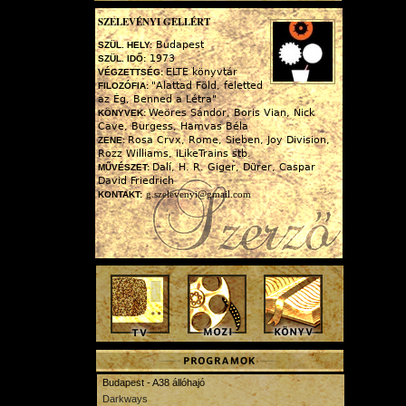
SZELEVÉNYI GELLÉRT
Budapest
SZÜL. HELY:
1973
SZÜL. IDŐ:
ELTE könyvtár
VÉGZETTSÉG:
"Alattad Föld, feletted
FILOZÓFIA:
az Ég, Benned a Létra"
Weöres Sándor, Boris Vian, Nick
KÖNYVEK:
Cave, Burgess, Hamvas Béla
Rosa Crvx, Rome, Sieben, Joy Division,
ZENE:
Rozz Williams, iLikeTrains stb.
Dalí, H. R. Giger, Dürer, Caspar
MŰVÉSZET:
David Friedrich
g.szelevenyi@gmail.com
KONTAKT:
Budapest - A38 állóhajó
Darkways