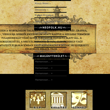
Klaus Nomi »
Omniozis »
Kylmä Krypta »
Idles | Budapest Park »
Current 93 »
R.I.P | Bergman »
ClassicUs #4 | mix|cloud »
Morgue Ensemble »
Hamarosan... »
Hamarosan... »
Hamarosan... »
Hamarosan... »