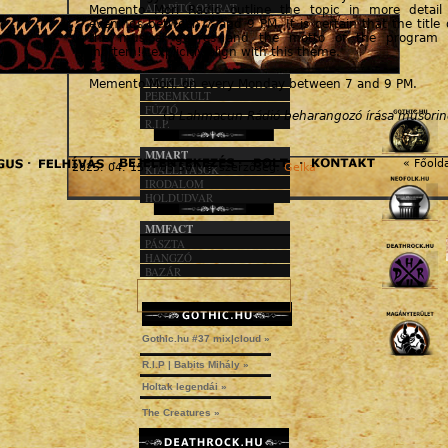
ALAPÍTÓ OKIRAT
Memento Mori Radio outline the topic in more detai
KÖZHASZN. JEL.
evenings between 7 and 9 PM. It is certain that the title 
1%
the musical genres and the motto of the program 
mortem!) explicitly align with this theme.
MMACT
MMKLUB
Memento Mori, on every Monday between 7 and 9 PM.
PEREMKULT
FÚZIÓ
(
a Lahmacun Rádió beharangozó írása műsorin
R.I.P.
MMART
« Főold
2025. 04. 15. - 03:50 | © szerzőség:
Gelka
KIÁLLÍTÁSOK
A hozzászóláshoz
regisztráció
és
bejelentkezés
szüksé
IRODALOM
HOLDUDVAR
MMFACT
PÁSZTA
HANGZÓ
BAZÁR
Gothic.hu #37 mix|cloud »
R.I.P | Babits Mihály »
Holtak legendái »
The Creatures »