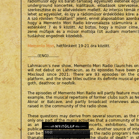
rádióműsor egy kis baráti társaság egyesületi életének egyi
underground koncertek, kiállítások, előadások szervezése
szerkesztése és az állatvédelem mellett. Az interjús témák 
lehet az egyesület, és így a rádióműsor érdeklődési köre: a
A szó röviden “haláltant” jelent, ennél alaposabban azonb
hogy a Memento Mori Radio körvonalazza számunkra a 
esténként 7 és 9 között. Az biztos, hogy a műsor címe,
zenei műfajok és a műsor mottója (Ut audiam mortem!)
tudáshoz engednek közelebb.
Memento Mori
, hétfőnként 19-21 óra között.
……..(ENG)……..
Lahmacun’s new show, Memento Mori Radio (launches on 
will not debut on Lahmacun, as its episodes have been 
Mixcloud since 2021. There are 93 episodes on the o
platform, and the show titles outline its definite musical g
goth, deathroc or neofolk.
The episodes of Memento Mori Radio will partly feature mus
example, the musical repertoire of former clubs such as N
Akna! or Batcave, and partly broadcast interviews abo
raised in the community of the radio show.
These questions may derive from several sources, as the r
only one part of the many activities that a community of fr
as an underground group: concerts, exhibitions, lectu
publications and animal protection. Another source of inte
MMI
can be the community’s, and thus the radio program’s field
TAGSÁG
thanatology. The word means “the study of death” in sh