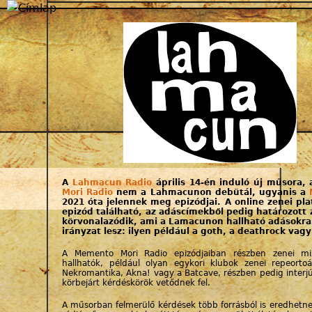
Jump to navigation
A
Lahmacun Radio
április 14-én induló új műsora,
Mori Radio
nem a Lahmacunon debütál, ugyanis a
2021 óta jelennek meg epizódjai. A online zenei pl
epizód található, az adáscímekből pedig határozott z
körvonalazódik, ami a Lamacunon hallható adásokra 
irányzat lesz: ilyen például a goth, a deathrock vagy
A Memento Mori Radio epizódjaiban részben zenei mi
hallhatók, például olyan egykori klubok zenei repeortoá
Nekromantika, Akna! vagy a Batcave, részben pedig interj
körbejárt kérdéskörök vetődnek fel.
A műsorban felmerülő kérdések több forrásból is eredhetne