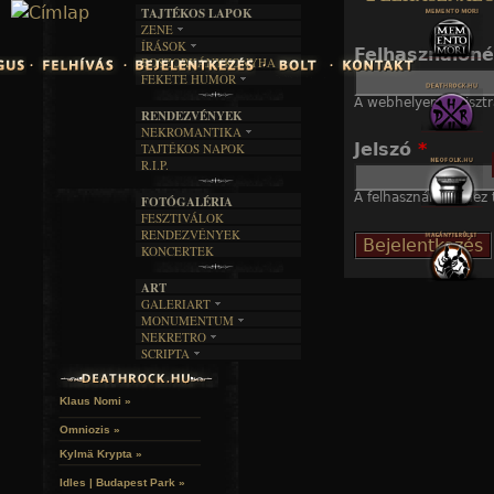
TAJTÉKOS LAPOK
Jump to navigation
ZENE
ÍRÁSOK
EGYÜTTESEK
Felhasználón
BOSZORKÁNYKONYHA
IRODALOM
INTERJÚK
FEKETE HUMOR
FILM
FORDÍTÁSOK
KÉPES
A webhelyen regisztr
MŰVÉSZET
DALSZÖVEGEK
RENDEZVÉNYEK
SZÖVEGES
ÍRÁSTÖRTÉNET
NEKROMANTIKA
Jelszó
*
TAJTÉKOS NAPOK
AKTUÁLIS
R.I.P.
A MÚLT
A felhasználónévhez t
FOTÓGALÉRIA
FESZTIVÁLOK
RENDEZVÉNYEK
KONCERTEK
ART
GALERIART
MONUMENTUM
ARTGALERI
NEKRETRO
TEMETŐK
KÉPREGÉNYEK
SCRIPTA
SZUBKULT
TEMPLOMOK
LAKÁSKULTS
NOVELLÁK
FEKETE LYUK
VÁRAK
VERSEK
RELIKVIÁK
HELYEK
Klaus Nomi »
HALÁLTÁNC
Omniozis »
Kylmä Krypta »
Idles | Budapest Park »