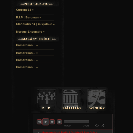
Current 93 »
R.I.P | Bergman »
ClassicUs #4 | mix|cloud »
Morgue Ensemble »
Hamarosan... »
Hamarosan...
»
Hamarosan...
»
Hamarosan...
»