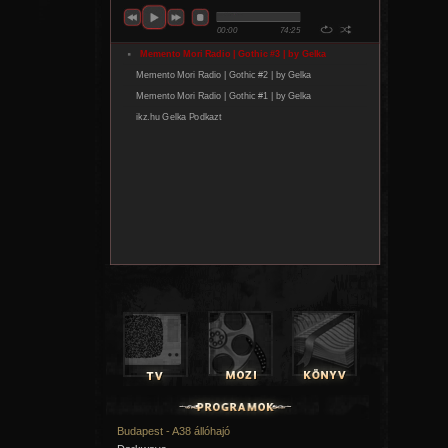
tagok másnap, március 25-én, 10 órától csatlakozhatnak az
lehetőséghez, míg a teljes körű jegyértékesítés március 27-
indul a
www.livenation.hu
és a
www.funcode.hu
oldalakon.
Budapest - A38 állóhajó