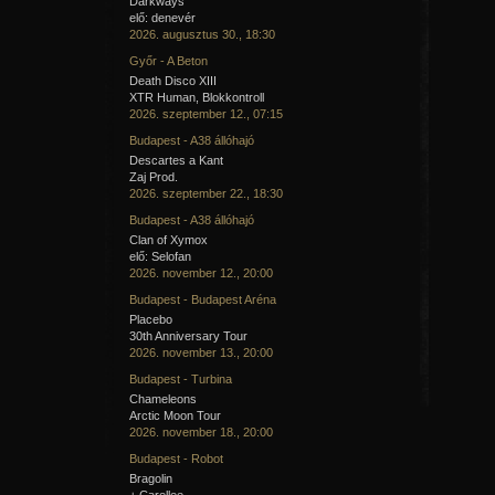
Darkways
elő: denevér
2026. augusztus 30., 18:30
Győr - A Beton
Death Disco XIII
XTR Human, Blokkontroll
2026. szeptember 12., 07:15
Budapest - A38 állóhajó
Descartes a Kant
Zaj Prod.
2026. szeptember 22., 18:30
Budapest - A38 állóhajó
Clan of Xymox
elő: Selofan
2026. november 12., 20:00
Budapest - Budapest Aréna
Placebo
30th Anniversary Tour
2026. november 13., 20:00
Budapest - Turbina
Chameleons
Arctic Moon Tour
2026. november 18., 20:00
Budapest - Robot
Bragolin
+ Carellee