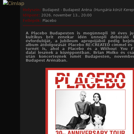
Jump to navigation
Helyszín:
Budapest - Budapest Aréna
(Hungária körút Kerep
Időpont:
2026. november 13., 20:00
Fellépők:
Placebo
A Placebo Budapesten is megünnepli 30 éves ju
kultikus brit zenekar idén ünnepli debütáló 
évfordulóját, a jubileum apropójából pedig bejel
album átdolgozását Placebo RE:CREATED címmel és
turnét is, ahol a Placebo és a Without You I
dalai lesznek a középpontban. Brian Molko és cs
után koncerteznek ismét Budapesten, novembe
Budapest Arénában.