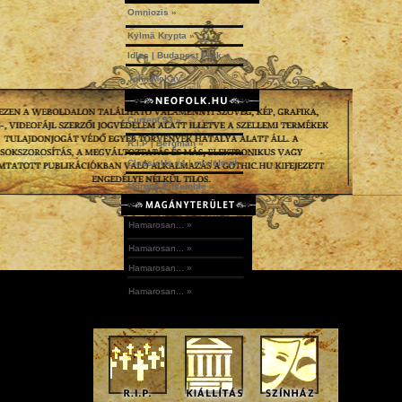
A hozzászóláshoz
regisztráció
és
bejelentkezés
szüksé
Omniozis »
Kylmä Krypta »
Idles | Budapest Park »
John McKay »
Current 93 »
R.I.P | Bergman »
ClassicUs #4 | mix|cloud »
Morgue Ensemble »
Hamarosan... »
Hamarosan... »
Hamarosan... »
Hamarosan... »