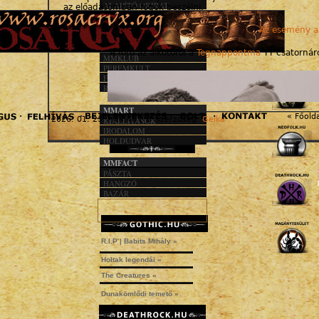
ALAPÍTÓ OKIRAT
az előadásomban fogok beszélni.
KÖZHASZN. JEL.
1%
Az esemény a
MMACT
A fotó az alkotóról a
Tegnappontma
YT csatornáró
MMKLUB
PEREMKULT
FÚZIÓ
R.I.P.
MMART
« Főold
2026. 01. 23. - 04:46 | © szerzőség:
Gelka
KIÁLLÍTÁSOK
IRODALOM
HOLDUDVAR
MMFACT
PÁSZTA
HANGZÓ
BAZÁR
R.I.P | Babits Mihály »
Holtak legendái »
The Creatures »
Dunakömlődi temető »