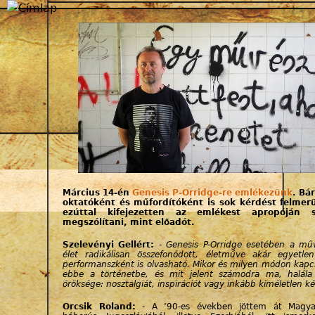
Jump to navigation
Március 14-én
Genesis P-Orridge-re emlékezünk
. Bá
oktatóként és műfordítóként is sok kérdést felme
ezúttal kifejezetten az emlékest apropóján s
megszólítani, mint előadót.
Szelevényi Gellért:
- Genesis P-Orridge esetében a mű
élet radikálisan összefonódott, életműve akár egyetle
performanszként is olvasható. Mikor és milyen módon kapcs
ebbe a történetbe, és mit jelent számodra ma, halála
öröksége: nosztalgiát, inspirációt vagy inkább kíméletlen k
Orcsik Roland:
- A ’90-es években jöttem át Magya