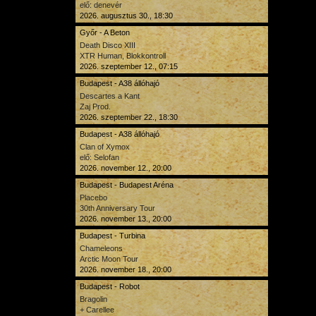
elő: denevér
2026. augusztus 30., 18:30
Győr - A Beton
Death Disco XIII
XTR Human, Blokkontroll
2026. szeptember 12., 07:15
Budapest - A38 állóhajó
Descartes a Kant
Zaj Prod.
2026. szeptember 22., 18:30
Budapest - A38 állóhajó
Clan of Xymox
elő: Selofan
2026. november 12., 20:00
Budapest - Budapest Aréna
Placebo
30th Anniversary Tour
2026. november 13., 20:00
Budapest - Turbina
Chameleons
Arctic Moon Tour
2026. november 18., 20:00
Budapest - Robot
Bragolin
+ Carellee