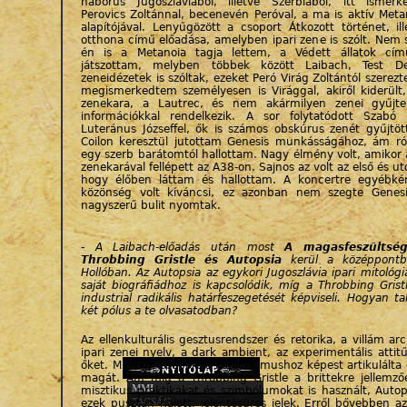
háborús Jugoszláviából, illetve Szerbiából, itt isme
Perovics Zoltánnal, becenevén Peróval, a ma is aktív Meta
alapítójával. Lenyűgözött a csoport Átkozott történet, il
otthona című előadása, amelyben ipari zene is szólt. Nem 
én is a Metanoia tagja lettem, a Védett állatok cí
játszottam, melyben többek között Laibach, Test D
zeneidézetek is szóltak, ezeket Peró Virág Zoltántól szerez
megismerkedtem személyesen is Virággal, akiről kiderült,
zenekara, a Lautrec, és nem akármilyen zenei gyűjt
információkkal rendelkezik. A sor folytatódott Szabó 
Luteránus Józseffel, ők is számos obskúrus zenét gyűjtöt
Coilon keresztül jutottam Genesis munkásságához, ám ró
egy szerb barátomtól hallottam. Nagy élmény volt, amikor 
zenekarával fellépett az A38-on. Sajnos az volt az első és ut
hogy élőben láttam és hallottam. A koncertre egyébké
közönség volt kíváncsi, ez azonban nem szegte Genesi
nagyszerű bulit nyomtak.
- A Laibach-előadás után most
A magasfeszültség
Throbbing Gristle és Autopsia
kerül a középpont
Hollóban. Az Autopsia az egykori Jugoszlávia ipari mitológi
saját biográfiádhoz is kapcsolódik, míg a Throbbing Grist
industrial radikális határfeszegetését képviseli. Hogyan ta
két pólus a te olvasatodban?
Az ellenkulturális gesztusrendszer és retorika, a villám ar
ipari zenei nyelv, a dark ambient, az experimentális attit
őket. Mindkét csoport a kapitalizmushoz képest artikulálta é
magát. Ám míg a Throbbing Gristle a brittekre jellemz
MMI
misztikus praktikákat és szimbólumokat is használt, Auto
TAGSÁG
ezek pusztán halott, jelentésüres jelek. Erről bővebben 