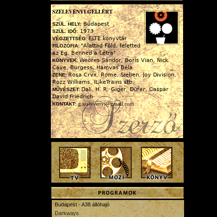
SZELEVÉNYI GELLÉRT
Budapest
SZÜL. HELY:
1973
SZÜL. IDŐ:
ELTE könyvtár
VÉGZETTSÉG:
"Alattad Föld, feletted
FILOZÓFIA:
az Ég, Benned a Létra"
Weöres Sándor, Boris Vian, Nick
KÖNYVEK:
Cave, Burgess, Hamvas Béla
Rosa Crvx, Rome, Sieben, Joy Division,
ZENE:
Rozz Williams, iLikeTrains stb.
Dalí, H. R. Giger, Dürer, Caspar
MŰVÉSZET:
David Friedrich
g.szelevenyi@gmail.com
KONTAKT:
Budapest - A38 állóhajó
Darkways