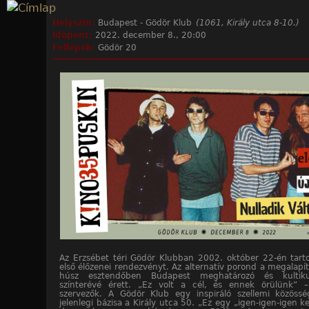
Jump to navigation
Helyszín:
Budapest - Gödör Klub
(1061, Király utca 8-10.)
Időpont:
2022. december 8., 20:00
Fellépők:
Gödör 20
Az Erzsébet téri Gödör Klubban 2002. október 22-én tart
első élőzenei rendezvényt. Az alternatív porond a megalapítá
húsz esztendőben Budapest meghatározó és kultikus
színterévé érett. „Ez volt a cél, és ennek örülünk”
szervezők. A Gödör Klub egy inspiráló szellemi közöss
jelenlegi bázisa a Király utca 50. „Ez egy „igen-igen-igen k