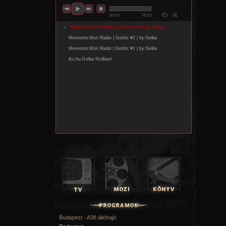
Budapest - A38 állóhajó