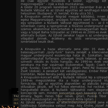
de csak egyszer húszéves a Gödör, úgyhogy ezt 
megünnepeljük” – írják a klub munkatársai.
A Gödör 20 program keretében 2022. december 8-án a K
Nulladik Változat és az Újhold együttes ad rendhagyó közö
helyszínen (Budapest, VI. kerület, Király utca 50.).
A Kinopuskin zenekar Nógrád megyei kötődésű, innen j
egész Magyarországot, országos hírnévre szert téve. Több
egy színpadon a Nulladik Változat együttessel is – az ő 
ismerősen cseng a rajongóknak a fővárosi underground zen
számos alkalommal koncerteztek a balassagyarmati Rock
vagy a Sziget Bahia Színpadán az 1990-es és 2000-es évek f
alternatív bulijain. Az Újhold zenekar tagjai is az undergr
világából jönnek, érzékeny és ütős versmegzenésít
ismertebbé teszik őket.
A Kinopuskin a hazai alternatív zene idén 35 éves e
balassagyarmati „Ipoly-funk” banda zenéjét a kilencvene
magyar underground esszenciája hatja át. Szokatlan, laz
dallamvilágukat furfangos szövegek teszik teljessé, az é
színesíti vokális és fúvós hangzás. Az 1990-es évek veze
zenekara ma már vasárnapi klubzenekar. Tagok: Csach 
gitár, fuvola), Csach Gyula (vokál, gitár), Petői Pál (basszu
Zsolt (dobok). A zenekart két vendégzenész, Ember Péter
trombitán, Rédei Renáta pedig vokállal kíséri.
A Kinopuskin-koncert előtt a Nulladik Változat lép a színpad
1989-es megszületése óta a hazai underground klub
formációja. Bár az együttes alapvetően az alakulás kors
stílusában játszik, ezt hol folkos elemekkel, hol rockkal,
hangvétellel ötvözi. A Nulladik Változattól nem idegen
koncepciók sem, minden koncertjük igazi beavatás és kül
TAJTÉKOS LAPOK
élmény. Tagok: Fenes Tibor (ének, gitár), Puskás Tibor 
ZENE
András (basszusgitár) és Gyurmánczi Attila (gitár).
Az Újhold együttesben az alter/indie/underground zene é
ÍRÁSOK
EGYÜTTESEK
találkozása találkozása valósul meg: Ady Endre, József At
BOSZORKÁNYKONYHA
IRODALOM