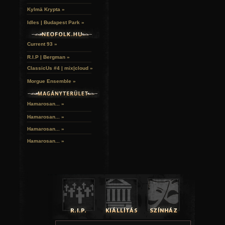
Kylmä Krypta »
Idles | Budapest Park »
Current 93 »
R.I.P | Bergman »
ClassicUs #4 | mix|cloud »
Morgue Ensemble »
Hamarosan... »
Hamarosan...
»
Hamarosan...
»
Hamarosan...
»