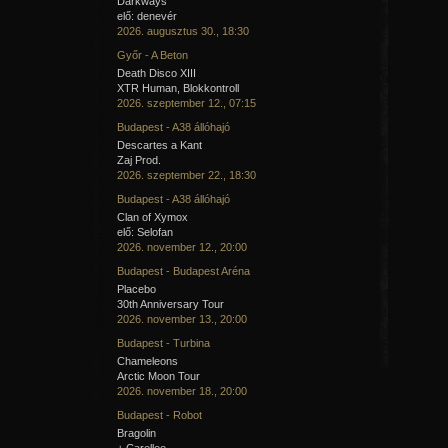
Darkways
elő: denevér
2026. augusztus 30., 18:30
Győr - A Beton
Death Disco XIII
XTR Human, Blokkontroll
2026. szeptember 12., 07:15
Budapest - A38 állóhajó
Descartes a Kant
Zaj Prod.
2026. szeptember 22., 18:30
Budapest - A38 állóhajó
Clan of Xymox
elő: Selofan
2026. november 12., 20:00
Budapest - Budapest Aréna
Placebo
30th Anniversary Tour
2026. november 13., 20:00
Budapest - Turbina
Chameleons
Arctic Moon Tour
2026. november 18., 20:00
Budapest - Robot
Bragolin
+ Carellee