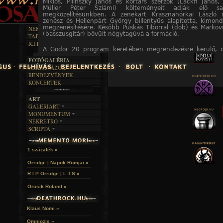
INTERJÚK
Miklós, Pilinszky János és kortárs szerzők (Lackfi János,
FEKETE HUMOR
FILM
Müller Péter Sziámi) költeményeit adják elő sa
FORDÍTÁSOK
KÉPES
megközelítésünkben. A zenekart Krasznahorkai László 
MŰVÉSZET
DALSZÖVEGEK
zenész és Hellenpárt György billentyűs alapította, kimon
RENDEZVÉNYEK
SZÖVEGES
ÍRÁSTÖRTÉNET
megzenésítésére. Később Puskás Tiborral (dob) és Markov
NEKROMANTIKA
(basszusgitár) bővült négytagúvá a formáció.
TAJTÉKOS NAPOK
AKTUÁLIS
R.I.P.
A MÚLT
A Gödör 20 program keretében megrendezésre kerülő, 
Kinopuskin, Nulladik Változat és Újhold közös koncer
FOTÓGALÉRIA
elővételben a
www.tixa.hu/godor
oldalon válthatók: előv
FESZTIVÁLOK
forintba, a helyszínen 2500 forintba kerüln
RENDEZVÉNYEK
befogadóképességére való tekintettel ajánlott az elővé
megváltása!
KONCERTEK
ART
GALERIART
MONUMENTUM
ARTGALERI
NEKRETRO
TEMETŐK
KÉPREGÉNYEK
SCRIPTA
SZUBKULT
TEMPLOMOK
LAKÁSKULTS
NOVELLÁK
FEKETE LYUK
VÁRAK
VERSEK
RELIKVIÁK
HELYEK
1 százalék »
HALÁLTÁNC
Orridge | Napok Romjai »
R.I.P Orridge | L.T.S »
Orcsik Roland »
Klaus Nomi »
Omniozis »