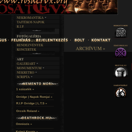
INTERJÚK
FEKETE HUMOR
FILM
FORDÍTÁSOK
KÉPES
MŰVÉSZET
DALSZÖVEGEK
RENDEZVÉNYEK
SZÖVEGES
ÍRÁSTÖRTÉNET
NEKROMANTIKA
TAJTÉKOS NAPOK
AKTUÁLIS
R.I.P.
A MÚLT
FOTÓGALÉRIA
FESZTIVÁLOK
RENDEZVÉNYEK
ARCHÍVUM »
KONCERTEK
ART
GALERIART
MONUMENTUM
ARTGALERI
NEKRETRO
TEMETŐK
KÉPREGÉNYEK
SCRIPTA
SZUBKULT
TEMPLOMOK
LAKÁSKULTS
NOVELLÁK
FEKETE LYUK
VÁRAK
VERSEK
RELIKVIÁK
HELYEK
1 százalék »
HALÁLTÁNC
Orridge | Napok Romjai »
R.I.P Orridge | L.T.S »
Orcsik Roland »
Omniozis »
Kylmä Krypta »