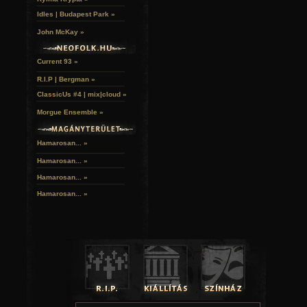
Idles | Budapest Park »
John McKay »
Current 93 »
R.I.P | Bergman »
ClassicUs #4 | mix|cloud »
Morgue Ensemble »
Hamarosan... »
Hamarosan...
»
Hamarosan...
»
Hamarosan...
»