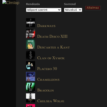
Jump to navigation
Rendezés
Sorrend
Darkways
Death Disco XIII
Descartes a Kant
Clan of Xymox
Placebo 30
Chameleons
Bragolin
Chelsea Wolfe