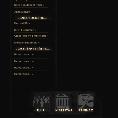
Idles | Budapest Park »
John McKay »
Current 93 »
R.I.P | Bergman »
ClassicUs #4 | mix|cloud »
Morgue Ensemble »
Hamarosan... »
Hamarosan...
»
Hamarosan...
»
Hamarosan...
»