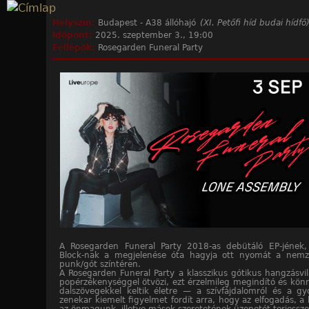
Jump to navigation
Helyszín:
Budapest - A38 állóhajó
(XI. Petőfi híd budai hídfő
Időpont:
2025. szeptember 3., 19:00
Fellépők:
Rosegarden Funeral Party
A Rosegarden Funeral Party 2018-as debütáló EP-jének
Block-nak a megjelenése óta hagyja ott nyomát a nemze
punk/gót színtéren.
A Rosegarden Funeral Party a klasszikus gótikus hangzásv
popérzékenységgel ötvözi, ezt érzelmileg megindító és kön
dalszövegekkel keltik életre — a szívfájdalomról és a gy
zenekar kiemelt figyelmet fordít arra, hogy az elfogadás, a