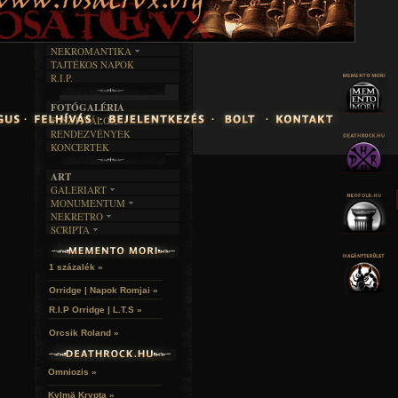
INTERJÚK
FEKETE HUMOR
FILM
FORDÍTÁSOK
KÉPES
MŰVÉSZET
DALSZÖVEGEK
RENDEZVÉNYEK
SZÖVEGES
ÍRÁSTÖRTÉNET
NEKROMANTIKA
TAJTÉKOS NAPOK
AKTUÁLIS
R.I.P.
A MÚLT
FOTÓGALÉRIA
FESZTIVÁLOK
RENDEZVÉNYEK
KONCERTEK
ART
GALERIART
MONUMENTUM
ARTGALERI
NEKRETRO
TEMETŐK
KÉPREGÉNYEK
SCRIPTA
SZUBKULT
TEMPLOMOK
LAKÁSKULTS
NOVELLÁK
FEKETE LYUK
VÁRAK
VERSEK
RELIKVIÁK
HELYEK
1 százalék »
HALÁLTÁNC
Orridge | Napok Romjai »
R.I.P Orridge | L.T.S »
Orcsik Roland »
Omniozis »
Kylmä Krypta »