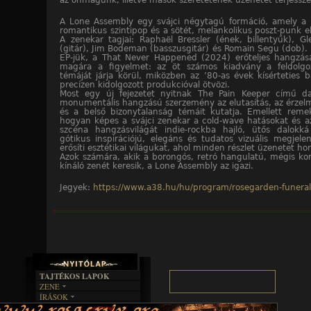
az önmagunk, illetve mások szeretetének üzenetét terjessze
A Lone Assembly egy svájci négytagú formáció, amely a
romantikus szintipop és a sötét, melankolikus poszt-punk el
A zenekar tagjai: Raphaël Bressler (ének, billentyűk), 
(gitár), Jim Bodeman (basszusgitár) és Romain Segu (dob)
EP-jük, a That Never Happened (2024) erőteljes hangzásá
magára a figyelmet: az öt számos kiadvány a feldolgo
témáját járja körül, miközben az ’80-as évek kísérteties 
precízen kidolgozott produkcióval ötvözi.
Most egy új fejezetet nyitnak The Pain Keeper című da
monumentális hangzású szerzemény az elutasítás, az érzelm
és a belső bizonytalanság témáit kutatja. Emellett reme
hogyan képes a svájci zenekar a cold-wave hatásokat és a
szcéna hangzásvilágát indie-rockba hajló, ütős dalokká
gótikus inspirációjú, elegáns és tudatos vizuális megjel
erősíti esztétikai világukat, ahol minden részlet üzenetet ho
Azok számára, akik a borongós, retró hangulatú, mégis ko
kínáló zenét keresik, a Lone Assembly az igazi.
Jegyek:
https://www.a38.hu/hu/program/rosegarden-funeral
TAJTÉKOS LAPOK
ZENE
ÍRÁSOK
EGYÜTTESEK
BOSZORKÁNYKONYHA
IRODALOM