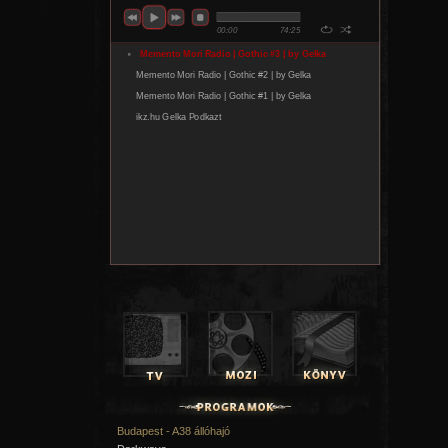
Budapest - A38 állóhajó