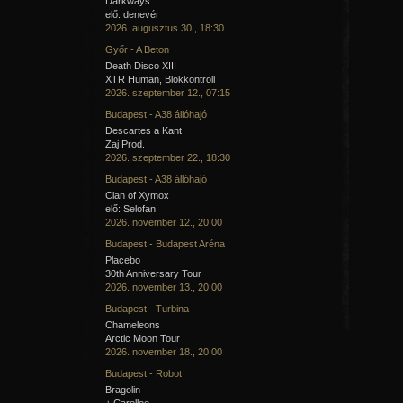
Darkways
elő: denevér
2026. augusztus 30., 18:30
Győr - A Beton
Death Disco XIII
XTR Human, Blokkontroll
2026. szeptember 12., 07:15
Budapest - A38 állóhajó
Descartes a Kant
Zaj Prod.
2026. szeptember 22., 18:30
Budapest - A38 állóhajó
Clan of Xymox
elő: Selofan
2026. november 12., 20:00
Budapest - Budapest Aréna
Placebo
30th Anniversary Tour
2026. november 13., 20:00
Budapest - Turbina
Chameleons
Arctic Moon Tour
2026. november 18., 20:00
Budapest - Robot
Bragolin
+ Carellee