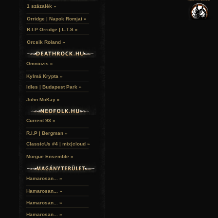
VERSEK
RELIKVIÁK
HELYEK
1 százalék »
HALÁLTÁNC
Orridge | Napok Romjai »
R.I.P Orridge | L.T.S »
Orcsik Roland »
Omniozis »
Kylmä Krypta »
Idles | Budapest Park »
John McKay »
Current 93 »
R.I.P | Bergman »
ClassicUs #4 | mix|cloud »
Morgue Ensemble »
Hamarosan... »
Hamarosan...
»
Hamarosan...
»
Hamarosan...
»