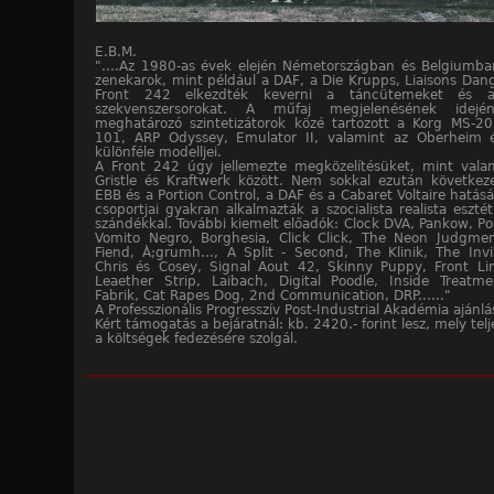
E.B.M.
"....Az 1980-as évek elején Németországban és Belgiumba
zenekarok, mint például a DAF, a Die Krupps, Liaisons Dan
Front 242 elkezdték keverni a táncütemeket és a
szekvenszersorokat. A műfaj megjelenésének idejé
meghatározó szintetizátorok közé tartozott a Korg MS-20
101, ARP Odyssey, Emulator II, valamint az Oberheim
különféle modelljei.
A Front 242 úgy jellemezte megközelítésüket, mint vala
Gristle és Kraftwerk között. Nem sokkal ezután következ
EBB és a Portion Control, a DAF és a Cabaret Voltaire hatásá
csoportjai gyakran alkalmazták a szocialista realista esztét
szándékkal. További kiemelt előadók: Clock DVA, Pankow, Por
Vomito Negro, Borghesia, Click Click, The Neon Judgmen
Fiend, À;grumh..., A Split - Second, The Klinik, The Invin
Chris és Cosey, Signal Aout 42, Skinny Puppy, Front Li
Leaether Strip, Laibach, Digital Poodle, Inside Treatm
Fabrik, Cat Rapes Dog, 2nd Communication, DRP......"
A Professzionális Progresszív Post-Industrial Akadémia ajánlá
Kért támogatás a bejáratnál: kb. 2420.- forint lesz, mely te
a költségek fedezésére szolgál.