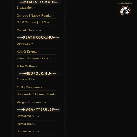
NOVELLÁK
FEKETE LYUK
VÁRAK
VERSEK
RELIKVIÁK
HELYEK
1 százalék »
HALÁLTÁNC
Orridge | Napok Romjai »
R.I.P Orridge | L.T.S »
Orcsik Roland »
Omniozis »
Kylmä Krypta »
Idles | Budapest Park »
John McKay »
Current 93 »
R.I.P | Bergman »
ClassicUs #4 | mix|cloud »
Morgue Ensemble »
Hamarosan... »
Hamarosan...
»
Hamarosan...
»