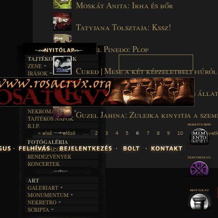
Moskát Anita: Irha és bőr
Tatyjana Tolsztaja: Kssz!
Rafael Pinedo: Plop
TAJTÉKOS LAPOK
ZENE
Cured | Mese a két képzeletbeli fiúról
ÍRÁSOK
EGYÜTTESEK
BOSZORKÁNYKONYHA
IRODALOM
INTERJÚK
FEKETE HUMOR
FILM
Max Porter: A ​bánat egy tollas álla
FORDÍTÁSOK
KÉPES
MŰVÉSZET
DALSZÖVEGEK
RENDEZVÉNYEK
SZÖVEGES
ÍRÁSTÖRTÉNET
NEKROMANTIKA
Guzel Jahina: Zulejka kinyitja a szem
TAJTÉKOS NAPOK
AKTUÁLIS
R.I.P.
A MÚLT
« első
‹ előző
…
2
3
4
5
6
7
8
9
10
…
követk
FOTÓGALÉRIA
FESZTIVÁLOK
RENDEZVÉNYEK
KONCERTEK
ART
GALERIART
MONUMENTUM
ARTGALERI
NEKRETRO
TEMETŐK
KÉPREGÉNYEK
SCRIPTA
SZUBKULT
TEMPLOMOK
LAKÁSKULTS