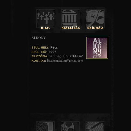
ALKONY
Pécs
SZÜL. HELY:
1996
SZÜL. IDŐ:
"a világ elpusztítása"
FILOZÓFIA:
baalmontcalm@gmail.com
KONTAKT: