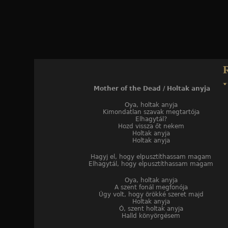
Jump to navigation
Mother of the Dead / Holtak anyja
Mother of the Dead
Oya, holtak anyja
Kimondatlan szavak megtartója
Elhagytál?
Hozd vissza őt nekem
Holtak anyja
Holtak anyja
Hagyj el, hogy elpusztíthassam magam
Elhagytál, hogy elpusztíthassam magam
Oya, holtak anyja
A szent fonál megfonója
Úgy volt, hogy örökké szeret majd
Holtak anyja
Ó, szent holtak anyja
Halld könyörgésem