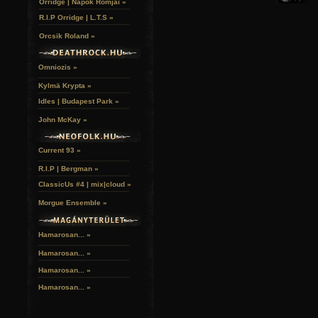
Orridge | Napok Romjai »
R.I.P Orridge | L.T.S »
Orcsik Roland »
Omniozis »
Kylmä Krypta »
Idles | Budapest Park »
John McKay »
Current 93 »
R.I.P | Bergman »
ClassicUs #4 | mix|cloud »
Morgue Ensemble »
Hamarosan... »
Hamarosan...
»
Hamarosan...
»
Hamarosan...
»