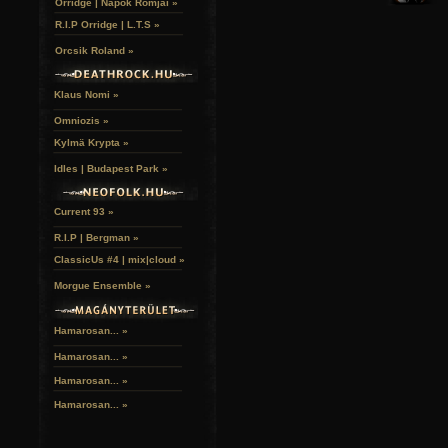
Orridge | Napok Romjai »
R.I.P Orridge | L.T.S »
Orcsik Roland »
Klaus Nomi »
Omniozis »
Kylmä Krypta »
Idles | Budapest Park »
Current 93 »
R.I.P | Bergman »
ClassicUs #4 | mix|cloud »
Morgue Ensemble »
Hamarosan... »
Hamarosan...
»
Hamarosan...
»
Hamarosan...
»