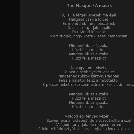
The Masque / A maszk
Ó, jaj, a férgek éhesek ma éjjel
Hallgasd csak a földet
És mondd el, miről beszélnek
Nos, csikorgatják fogaik
És utánad kúsznak
Mert tudják, hogy köztük leszel hamarosan
Mindenünk az éjszaka
Húzd fel a maszkot
Mindenünk az éjszaka
Húzd fel a maszkot
Az vagy, amit viselsz
Te pedig sebhelyeket viselsz
Nincsenek tükrök kártyaváradban
Félsz a haláltól, félsz a halottaktól
S pénzérméket raksz szemeidre, mikor aludni més
Mindenünk az éjszaka
Húzd fel a maszkot
Mindenünk az éjszaka
Húzd fel a maszkot
Világod égi fények vezérlik
Szívem érzi a lüktetést, de a tüzet kioltja a szél
Világod irányítják, de mégsem érted
S fekete bőrkesztyűt viselsz, elrejtve a lyukakat keze