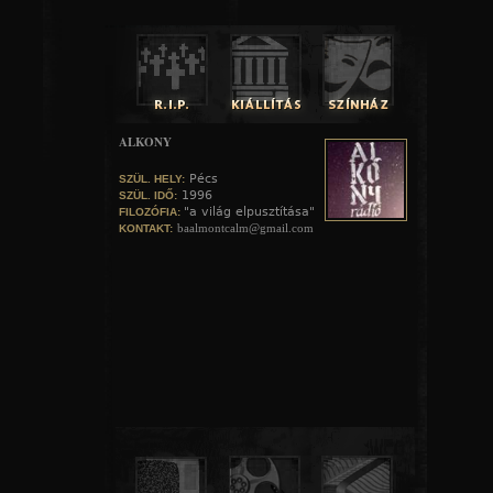
ALKONY
Pécs
SZÜL. HELY:
1996
SZÜL. IDŐ:
"a világ elpusztítása"
FILOZÓFIA:
baalmontcalm@gmail.com
KONTAKT: