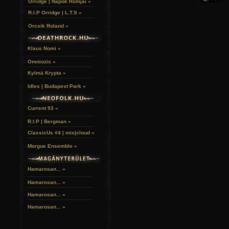
Orridge | Napok Romjai »
R.I.P Orridge | L.T.S »
Orcsik Roland »
Klaus Nomi »
Omniozis »
Kylmä Krypta »
Idles | Budapest Park »
Current 93 »
R.I.P | Bergman »
ClassicUs #4 | mix|cloud »
Morgue Ensemble »
Hamarosan... »
Hamarosan...
»
Hamarosan...
»
Hamarosan...
»