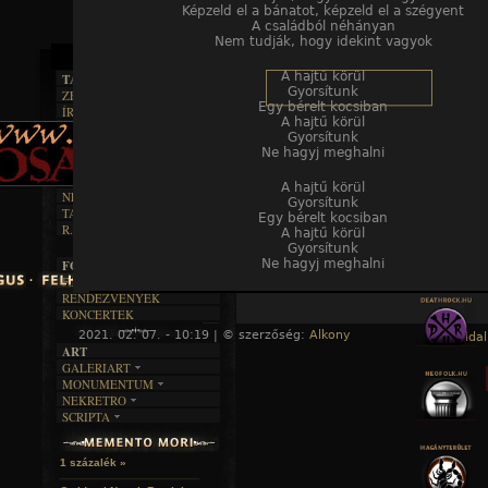
Képzeld el a bánatot, képzeld el a szégyent
A családból néhányan
Nem tudják, hogy idekint vagyok
A hajtű körül
TAJTÉKOS LAPOK
Gyorsítunk
ZENE
Egy bérelt kocsiban
ÍRÁSOK
EGYÜTTESEK
A hajtű körül
BOSZORKÁNYKONYHA
IRODALOM
INTERJÚK
Gyorsítunk
FEKETE HUMOR
FILM
Ne hagyj meghalni
FORDÍTÁSOK
KÉPES
MŰVÉSZET
DALSZÖVEGEK
RENDEZVÉNYEK
SZÖVEGES
A hajtű körül
ÍRÁSTÖRTÉNET
NEKROMANTIKA
Gyorsítunk
TAJTÉKOS NAPOK
AKTUÁLIS
Egy bérelt kocsiban
R.I.P.
A hajtű körül
A MÚLT
Gyorsítunk
Ne hagyj meghalni
FOTÓGALÉRIA
FESZTIVÁLOK
RENDEZVÉNYEK
KONCERTEK
2021. 02. 07. - 10:19 | © szerzőség:
Alkony
« Főoldal
ART
GALERIART
MONUMENTUM
ARTGALERI
NEKRETRO
TEMETŐK
KÉPREGÉNYEK
SCRIPTA
SZUBKULT
TEMPLOMOK
LAKÁSKULTS
NOVELLÁK
FEKETE LYUK
VÁRAK
VERSEK
RELIKVIÁK
HELYEK
1 százalék »
HALÁLTÁNC