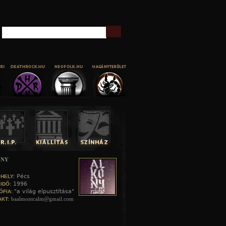
Keresés
ONY
Pécs
 HELY:
1996
 IDŐ:
"a világ elpusztítása"
ÓFIA:
baalmontcalm@gmail.com
KT: