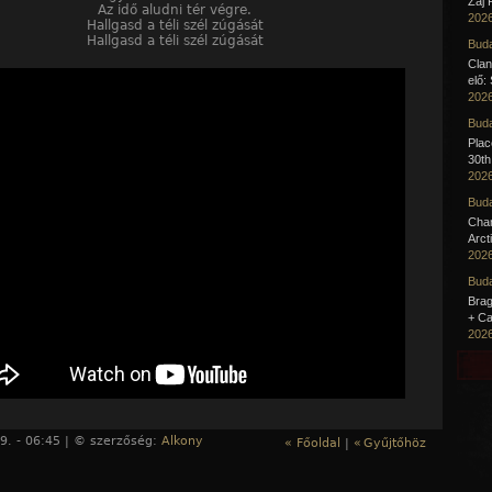
Zaj 
Az idő aludni tér végre.
2026
Hallgasd a téli szél zúgását
Hallgasd a téli szél zúgását
Buda
Clan
elő:
2026
Buda
Pla
30th
2026
Buda
Cha
Arct
2026
Buda
Brag
+ Ca
2026
9. - 06:45 | © szerzőség:
Alkony
« Főoldal
|
«
Gyűjtőhöz