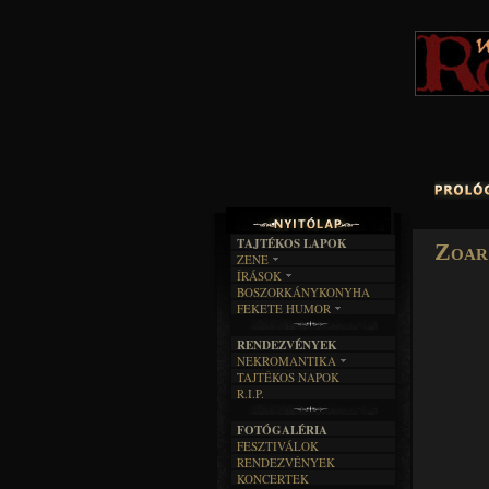
TAJTÉKOS LAPOK
Zoar
ZENE
ÍRÁSOK
EGYÜTTESEK
BOSZORKÁNYKONYHA
IRODALOM
INTERJÚK
FEKETE HUMOR
FILM
FORDÍTÁSOK
KÉPES
MŰVÉSZET
DALSZÖVEGEK
RENDEZVÉNYEK
SZÖVEGES
ÍRÁSTÖRTÉNET
NEKROMANTIKA
TAJTÉKOS NAPOK
AKTUÁLIS
R.I.P.
A MÚLT
FOTÓGALÉRIA
FESZTIVÁLOK
RENDEZVÉNYEK
KONCERTEK