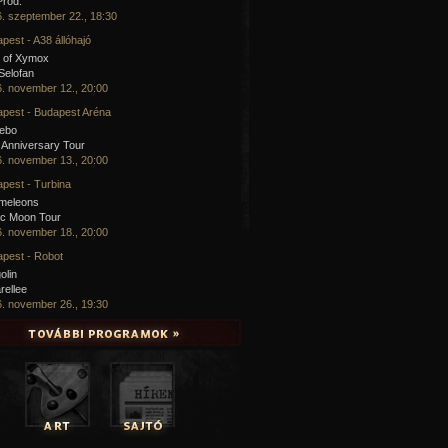
Prod.
. szeptember 22., 18:30
pest - A38 állóhajó
 of Xymox
 Selofan
. november 12., 20:00
pest - Budapest Aréna
cebo
 Anniversary Tour
. november 13., 20:00
pest - Turbina
meleons
ic Moon Tour
. november 18., 20:00
pest - Robot
olin
rellee
. november 26., 19:30