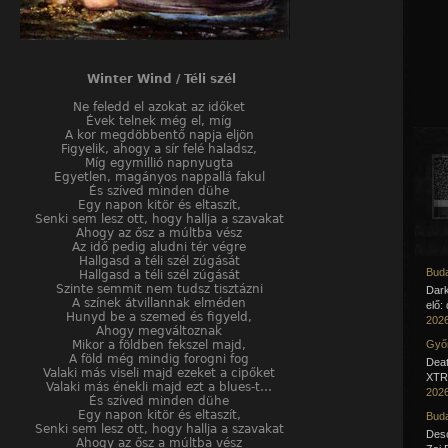
Winter Wind / Téli szél
Ne feledd el azokat az időket
Évek telnek még el, míg
A kor megdöbbentő napja eljön
Figyelik, ahogy a sír felé haladsz,
Míg egymillió napnyugta
Egyetlen, magányos nappallá fakul
És szíved minden dühe
Egy napon kitör és eltaszít,
Senki sem lesz ott, hogy hallja a szavakat
Ahogy az ősz a múltba vész
Az idő pedig aludni tér végre
Hallgasd a téli szél zúgását
Buda
Hallgasd a téli szél zúgását
Szinte semmit nem tudsz tisztázni
Dar
A színek átvillannak elméden
elő:
Hunyd be a szemed és figyeld,
2026
Ahogy megváltoznak
Mikor a földben fekszel majd,
Győr
A föld még mindig forogni fog
Deat
Valaki más viseli majd ezeket a cipőket
XTR 
Valaki más énekli majd ezt a blues-t…
2026
És szíved minden dühe
Egy napon kitör és eltaszít,
Buda
Senki sem lesz ott, hogy hallja a szavakat
Desc
Ahogy az ősz a múltba vész