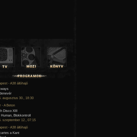
pest - A38 állóhajó
kways
 denevér
. augusztus 30., 18:30
 - A Beton
h Disco XIII
Human, Blokkontroll
. szeptember 12., 07:15
pest - A38 állóhajó
artes a Kant