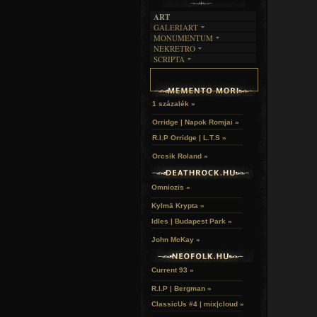
ART
GALERIART
MONUMENTUM
ARTGALERI
NEKRETRO
TEMETŐK
KÉPREGÉNYEK
SCRIPTA
SZUBKULT
TEMPLOMOK
LAKÁSKULTS
NOVELLÁK
FEKETE LYUK
VÁRAK
VERSEK
RELIKVIÁK
HELYEK
HALÁLTÁNC
1 százalék »
Orridge | Napok Romjai »
R.I.P Orridge | L.T.S »
Orcsik Roland »
Omniozis »
Kylmä Krypta »
Idles | Budapest Park »
John McKay »
Current 93 »
R.I.P | Bergman »
ClassicUs #4 | mix|cloud »