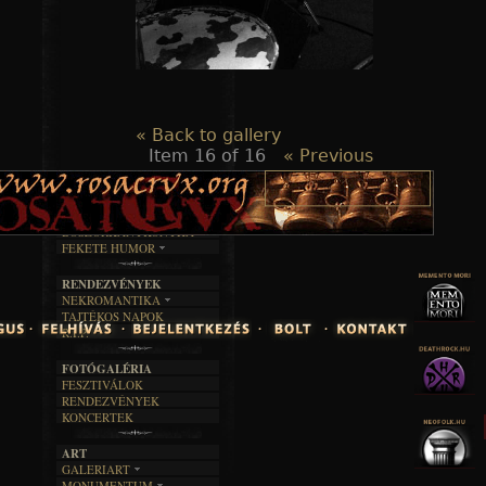
« Back to gallery
Item 16 of 16
« Previous
TAJTÉKOS LAPOK
ZENE
ÍRÁSOK
EGYÜTTESEK
BOSZORKÁNYKONYHA
IRODALOM
INTERJÚK
FEKETE HUMOR
FILM
FORDÍTÁSOK
KÉPES
MŰVÉSZET
DALSZÖVEGEK
RENDEZVÉNYEK
SZÖVEGES
ÍRÁSTÖRTÉNET
NEKROMANTIKA
TAJTÉKOS NAPOK
AKTUÁLIS
R.I.P.
A MÚLT
FOTÓGALÉRIA
FESZTIVÁLOK
RENDEZVÉNYEK
KONCERTEK
ART
GALERIART
MONUMENTUM