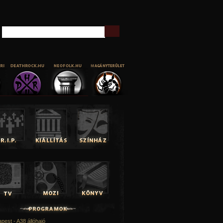
Keresés
pest - A38 állóhajó