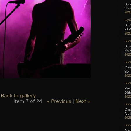
Dar
elő:
2026
Győr
Deat
XTR 
2026
Buda
Desc
Zaj 
2026
Buda
Clan
elő:
2026
Buda
Pla
30th
 Back to gallery
2026
Item 7 of 24
« Previous
|
Next »
Buda
Cha
Arct
2026
Buda
Brag