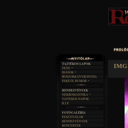
TAJTÉKOS LAPOK
IMG 
ZENE
ÍRÁSOK
EGYÜTTESEK
BOSZORKÁNYKONYHA
IRODALOM
INTERJÚK
FEKETE HUMOR
FILM
FORDÍTÁSOK
KÉPES
MŰVÉSZET
DALSZÖVEGEK
RENDEZVÉNYEK
SZÖVEGES
ÍRÁSTÖRTÉNET
NEKROMANTIKA
TAJTÉKOS NAPOK
AKTUÁLIS
R.I.P.
A MÚLT
FOTÓGALÉRIA
FESZTIVÁLOK
RENDEZVÉNYEK
KONCERTEK