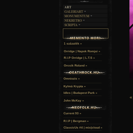
ART
GALERIART
MONUMENTUM
ARTGALERI
NEKRETRO
TEMETŐK
KÉPREGÉNYEK
SCRIPTA
SZUBKULT
TEMPLOMOK
LAKÁSKULTS
NOVELLÁK
FEKETE LYUK
VÁRAK
VERSEK
RELIKVIÁK
HELYEK
HALÁLTÁNC
1 százalék »
Orridge | Napok Romjai »
R.I.P Orridge | L.T.S »
Orcsik Roland »
Omniozis »
Kylmä Krypta »
Idles | Budapest Park »
«
John McKay »
Current 93 »
R.I.P | Bergman »
ClassicUs #4 | mix|cloud »