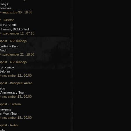
kways
 denevér
. augusztus 30., 18:30
 - A Beton
h Disco XIII
Human, Blokkontroll
. szeptember 12., 07:15
pest - A38 állóhajó
artes a Kant
Prod.
. szeptember 22., 18:30
pest - A38 állóhajó
 of Xymox
 Selofan
. november 12., 20:00
pest - Budapest Aréna
cebo
 Anniversary Tour
. november 13., 20:00
pest - Turbina
meleons
ic Moon Tour
. november 18., 20:00
pest - Robot
olin