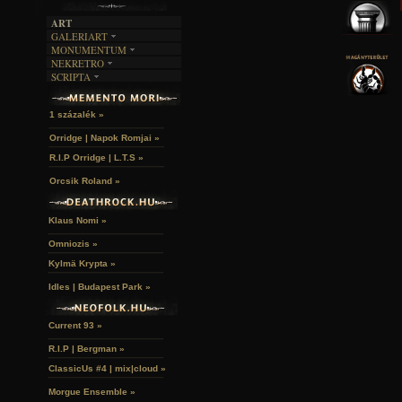
ART
GALERIART
MONUMENTUM
ARTGALERI
NEKRETRO
TEMETŐK
KÉPREGÉNYEK
SCRIPTA
SZUBKULT
TEMPLOMOK
LAKÁSKULTS
NOVELLÁK
FEKETE LYUK
VÁRAK
VERSEK
RELIKVIÁK
HELYEK
1 százalék »
HALÁLTÁNC
Orridge | Napok Romjai »
R.I.P Orridge | L.T.S »
Orcsik Roland »
Klaus Nomi »
Omniozis »
Kylmä Krypta »
Idles | Budapest Park »
Current 93 »
R.I.P | Bergman »
ClassicUs #4 | mix|cloud »
Morgue Ensemble »