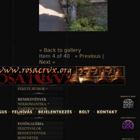
« Back to gallery
Item 4 of 40
« Previous
|
Next »
TAJTÉKOS LAPOK
ZENE
ÍRÁSOK
EGYÜTTESEK
BOSZORKÁNYKONYHA
IRODALOM
INTERJÚK
FEKETE HUMOR
FILM
FORDÍTÁSOK
KÉPES
MŰVÉSZET
DALSZÖVEGEK
RENDEZVÉNYEK
SZÖVEGES
ÍRÁSTÖRTÉNET
NEKROMANTIKA
TAJTÉKOS NAPOK
AKTUÁLIS
R.I.P.
A MÚLT
FOTÓGALÉRIA
FESZTIVÁLOK
RENDEZVÉNYEK
KONCERTEK