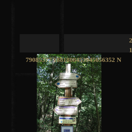
Jump to navigation
79085377 1881808453945656352 N