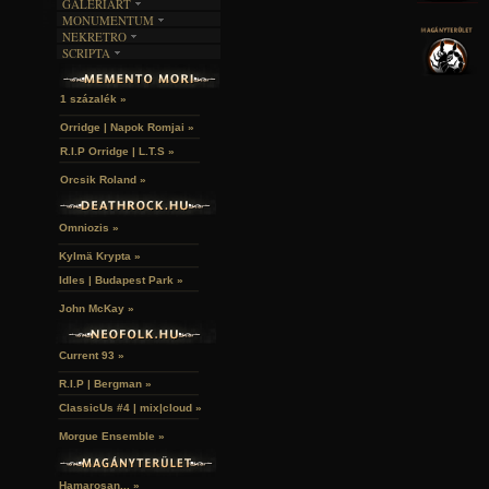
GALERIART
MONUMENTUM
ARTGALERI
NEKRETRO
TEMETŐK
KÉPREGÉNYEK
SCRIPTA
SZUBKULT
TEMPLOMOK
LAKÁSKULTS
NOVELLÁK
FEKETE LYUK
VÁRAK
VERSEK
RELIKVIÁK
HELYEK
1 százalék »
HALÁLTÁNC
Orridge | Napok Romjai »
R.I.P Orridge | L.T.S »
Orcsik Roland »
Omniozis »
Kylmä Krypta »
Idles | Budapest Park »
John McKay »
Current 93 »
R.I.P | Bergman »
ClassicUs #4 | mix|cloud »
Morgue Ensemble »
Hamarosan... »