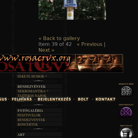
« Back to gallery
Item 39 of 42
« Previous
|
Next »
TAJTÉKOS LAPOK
ZENE
ÍRÁSOK
EGYÜTTESEK
BOSZORKÁNYKONYHA
IRODALOM
INTERJÚK
FEKETE HUMOR
FILM
FORDÍTÁSOK
KÉPES
MŰVÉSZET
DALSZÖVEGEK
RENDEZVÉNYEK
SZÖVEGES
ÍRÁSTÖRTÉNET
NEKROMANTIKA
TAJTÉKOS NAPOK
AKTUÁLIS
R.I.P.
A MÚLT
FOTÓGALÉRIA
FESZTIVÁLOK
RENDEZVÉNYEK
KONCERTEK
ART