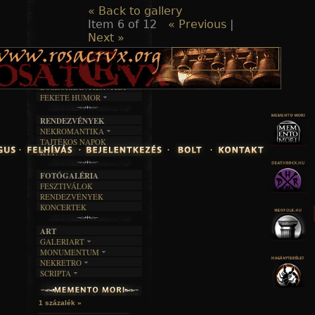
« Back to gallery
Item 6 of 12
« Previous
|
Next »
TAJTÉKOS LAPOK
ZENE
ÍRÁSOK
EGYÜTTESEK
BOSZORKÁNYKONYHA
IRODALOM
INTERJÚK
FEKETE HUMOR
FILM
FORDÍTÁSOK
KÉPES
MŰVÉSZET
DALSZÖVEGEK
RENDEZVÉNYEK
SZÖVEGES
ÍRÁSTÖRTÉNET
NEKROMANTIKA
TAJTÉKOS NAPOK
AKTUÁLIS
R.I.P.
A MÚLT
FOTÓGALÉRIA
FESZTIVÁLOK
RENDEZVÉNYEK
KONCERTEK
ART
GALERIART
MONUMENTUM
ARTGALERI
NEKRETRO
TEMETŐK
KÉPREGÉNYEK
SCRIPTA
SZUBKULT
TEMPLOMOK
LAKÁSKULTS
NOVELLÁK
FEKETE LYUK
VÁRAK
VERSEK
RELIKVIÁK
HELYEK
1 százalék »
HALÁLTÁNC