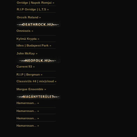
Orridge | Napok Romjai »
R.I.P Orridge | L.T.S »
Orcsik Roland »
Omniozis »
Kylmä Krypta »
Idles | Budapest Park »
John McKay »
Current 93 »
R.I.P | Bergman »
ClassicUs #4 | mix|cloud »
Morgue Ensemble »
Hamarosan... »
Hamarosan...
»
Hamarosan...
»
Hamarosan...
»