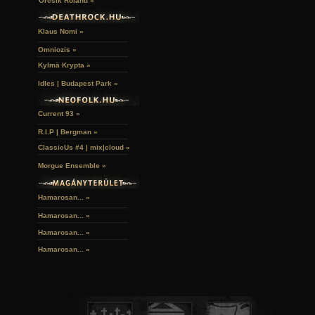
Orcsik Roland »
Klaus Nomi »
Omniozis »
Kylmä Krypta »
Idles | Budapest Park »
Current 93 »
R.I.P | Bergman »
ClassicUs #4 | mix|cloud »
Morgue Ensemble »
Hamarosan... »
Hamarosan...
»
Hamarosan...
»
Hamarosan...
»