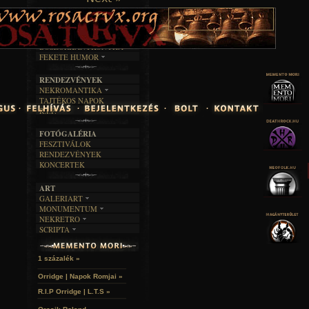
TAJTÉKOS LAPOK
ZENE
ÍRÁSOK
EGYÜTTESEK
BOSZORKÁNYKONYHA
IRODALOM
INTERJÚK
FEKETE HUMOR
FILM
FORDÍTÁSOK
KÉPES
MŰVÉSZET
DALSZÖVEGEK
RENDEZVÉNYEK
SZÖVEGES
ÍRÁSTÖRTÉNET
NEKROMANTIKA
TAJTÉKOS NAPOK
AKTUÁLIS
R.I.P.
A MÚLT
FOTÓGALÉRIA
FESZTIVÁLOK
RENDEZVÉNYEK
KONCERTEK
ART
GALERIART
MONUMENTUM
ARTGALERI
NEKRETRO
TEMETŐK
KÉPREGÉNYEK
SCRIPTA
SZUBKULT
TEMPLOMOK
LAKÁSKULTS
NOVELLÁK
FEKETE LYUK
VÁRAK
VERSEK
RELIKVIÁK
HELYEK
1 százalék »
HALÁLTÁNC
Orridge | Napok Romjai »
R.I.P Orridge | L.T.S »