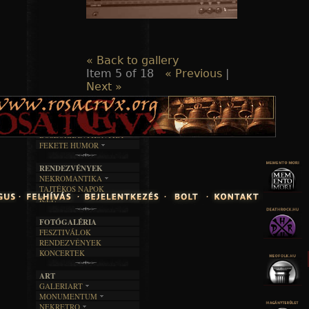
« Back to gallery
Item 5 of 18
« Previous
|
Next »
TAJTÉKOS LAPOK
ZENE
ÍRÁSOK
EGYÜTTESEK
BOSZORKÁNYKONYHA
IRODALOM
INTERJÚK
FEKETE HUMOR
FILM
FORDÍTÁSOK
KÉPES
MŰVÉSZET
DALSZÖVEGEK
RENDEZVÉNYEK
SZÖVEGES
ÍRÁSTÖRTÉNET
NEKROMANTIKA
TAJTÉKOS NAPOK
AKTUÁLIS
R.I.P.
A MÚLT
FOTÓGALÉRIA
FESZTIVÁLOK
RENDEZVÉNYEK
KONCERTEK
ART
GALERIART
MONUMENTUM
ARTGALERI
NEKRETRO
TEMETŐK