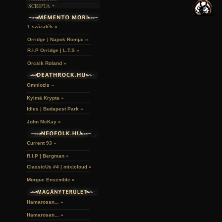
KÉPREGÉNYEK
SCRIPTA
SZUBKULT
TEMPLOMOK
LAKÁSKULTS
NOVELLÁK
FEKETE LYUK
VÁRAK
VERSEK
RELIKVIÁK
HELYEK
1 százalék »
HALÁLTÁNC
Orridge | Napok Romjai »
R.I.P Orridge | L.T.S »
Orcsik Roland »
Omniozis »
Kylmä Krypta »
Idles | Budapest Park »
John McKay »
Current 93 »
R.I.P | Bergman »
ClassicUs #4 | mix|cloud »
Morgue Ensemble »
Hamarosan... »
Hamarosan...
»