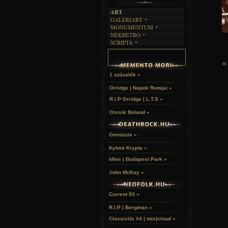
ART
GALERIART
MONUMENTUM
ARTGALERI
NEKRETRO
TEMETŐK
KÉPREGÉNYEK
SCRIPTA
SZUBKULT
TEMPLOMOK
LAKÁSKULTS
NOVELLÁK
FEKETE LYUK
VÁRAK
VERSEK
«
RELIKVIÁK
HELYEK
HALÁLTÁNC
1 százalék »
Orridge | Napok Romjai »
R.I.P Orridge | L.T.S »
Orcsik Roland »
Omniozis »
Kylmä Krypta »
Idles | Budapest Park »
John McKay »
Current 93 »
R.I.P | Bergman »
ClassicUs #4 | mix|cloud »