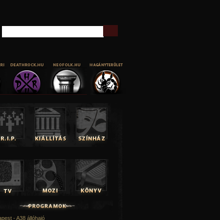
Keresés
pest - A38 állóhajó