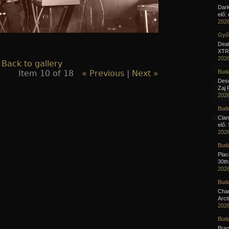
Dar
elő:
2026
Győr
Deat
XTR 
2026
 Back to gallery
Item 10 of 18
« Previous
|
Next »
Buda
Desc
Zaj 
2026
Buda
Clan
elő:
2026
Buda
Pla
30th
2026
Buda
Cha
Arct
2026
Buda
Brag