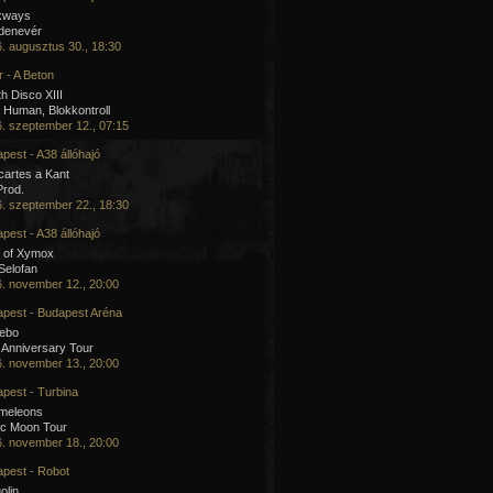
kways
 denevér
. augusztus 30., 18:30
 - A Beton
h Disco XIII
Human, Blokkontroll
. szeptember 12., 07:15
pest - A38 állóhajó
artes a Kant
Prod.
. szeptember 22., 18:30
pest - A38 állóhajó
 of Xymox
 Selofan
. november 12., 20:00
pest - Budapest Aréna
cebo
 Anniversary Tour
. november 13., 20:00
pest - Turbina
meleons
ic Moon Tour
. november 18., 20:00
pest - Robot
olin