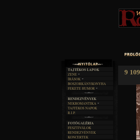
TAJTÉKOS LAPOK
9 109
ZENE
ÍRÁSOK
EGYÜTTESEK
BOSZORKÁNYKONYHA
IRODALOM
INTERJÚK
FEKETE HUMOR
FILM
FORDÍTÁSOK
KÉPES
MŰVÉSZET
DALSZÖVEGEK
RENDEZVÉNYEK
SZÖVEGES
ÍRÁSTÖRTÉNET
NEKROMANTIKA
TAJTÉKOS NAPOK
AKTUÁLIS
R.I.P.
A MÚLT
FOTÓGALÉRIA
FESZTIVÁLOK
RENDEZVÉNYEK
KONCERTEK