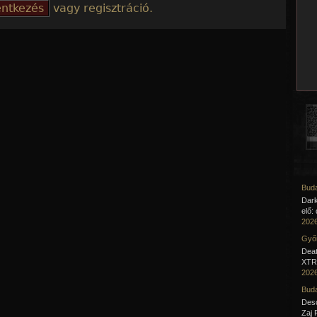
vagy regisztráció.
Buda
Dar
elő:
2026
Győr
Deat
XTR 
2026
Buda
Desc
Zaj 