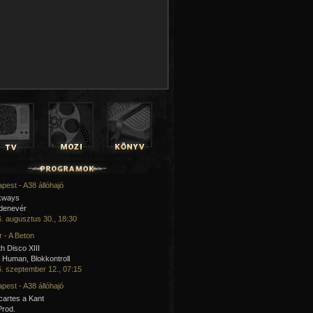
pest - A38 állóhajó
kways
 denevér
. augusztus 30., 18:30
 - A Beton
h Disco XIII
Human, Blokkontroll
. szeptember 12., 07:15
pest - A38 állóhajó
artes a Kant
Prod.