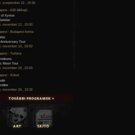
. szeptember 22., 18:30
pest - A38 állóhajó
 of Xymox
 Selofan
. november 12., 20:00
pest - Budapest Aréna
cebo
 Anniversary Tour
. november 13., 20:00
pest - Turbina
meleons
ic Moon Tour
. november 18., 20:00
pest - Robot
olin
rellee
. november 26., 19:30