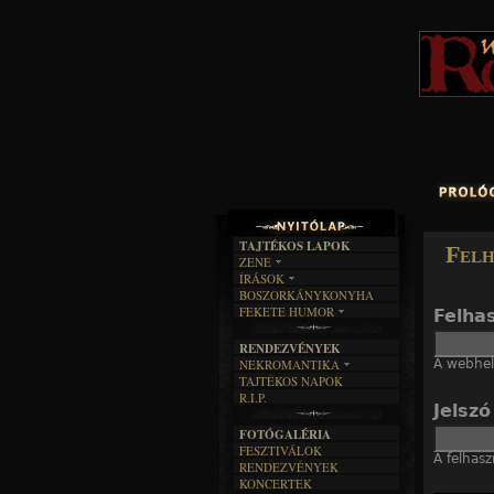
TAJTÉKOS LAPOK
Felh
ZENE
ÍRÁSOK
EGYÜTTESEK
BOSZORKÁNYKONYHA
IRODALOM
INTERJÚK
FEKETE HUMOR
Felha
FILM
FORDÍTÁSOK
KÉPES
MŰVÉSZET
DALSZÖVEGEK
RENDEZVÉNYEK
SZÖVEGES
ÍRÁSTÖRTÉNET
A webhely
NEKROMANTIKA
TAJTÉKOS NAPOK
AKTUÁLIS
R.I.P.
A MÚLT
Jelsz
FOTÓGALÉRIA
FESZTIVÁLOK
A felhasz
RENDEZVÉNYEK
KONCERTEK