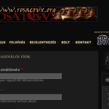
Jump to navigation
asználói fiók
sználónév
*
en regisztrált felhasználónév.
ó
*
nálónévhez tartozó jelszó.