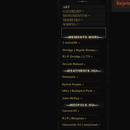
ART
GALERIART
MONUMENTUM
ARTGALERI
NEKRETRO
TEMETŐK
KÉPREGÉNYEK
SCRIPTA
SZUBKULT
TEMPLOMOK
LAKÁSKULTS
NOVELLÁK
FEKETE LYUK
VÁRAK
VERSEK
RELIKVIÁK
HELYEK
HALÁLTÁNC
1 százalék »
Orridge | Napok Romjai »
R.I.P Orridge | L.T.S »
Orcsik Roland »
Omniozis »
Kylmä Krypta »
Idles | Budapest Park »
John McKay »
Current 93 »
R.I.P | Bergman »
ClassicUs #4 | mix|cloud »