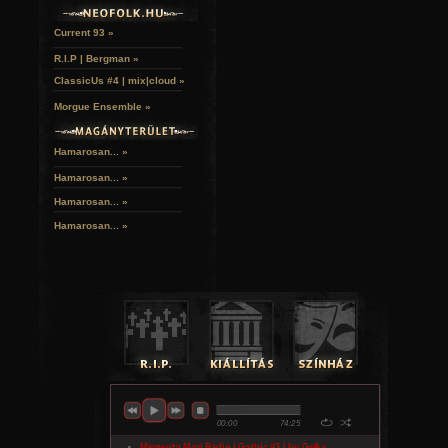
Current 93 »
R.I.P | Bergman »
ClassicUs #4 | mix|cloud »
Morgue Ensemble »
Hamarosan... »
Hamarosan...
»
Hamarosan...
»
Hamarosan...
»