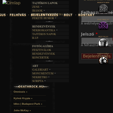
TAJTÉKOS LAPOK
Jump to navigation
ZENE
ÍRÁSOK
EGYÜTTESEK
Felhasználón
BOSZORKÁNYKONYHA
IRODALOM
INTERJÚK
FEKETE HUMOR
FILM
FORDÍTÁSOK
KÉPES
A webhelyen regisztr
MŰVÉSZET
DALSZÖVEGEK
RENDEZVÉNYEK
SZÖVEGES
ÍRÁSTÖRTÉNET
NEKROMANTIKA
Jelszó
*
TAJTÉKOS NAPOK
AKTUÁLIS
R.I.P.
A MÚLT
A felhasználónévhez t
FOTÓGALÉRIA
FESZTIVÁLOK
RENDEZVÉNYEK
KONCERTEK
ART
GALERIART
MONUMENTUM
ARTGALERI
NEKRETRO
TEMETŐK
KÉPREGÉNYEK
SCRIPTA
SZUBKULT
TEMPLOMOK
LAKÁSKULTS
NOVELLÁK
FEKETE LYUK
VÁRAK
VERSEK
RELIKVIÁK
HELYEK
Omniozis »
HALÁLTÁNC
Kylmä Krypta »
Idles | Budapest Park »
John McKay »